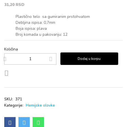
31,20 RSD
Plastično telo sa gumiranim prstohvatom
Debljina ispisa: 0,7mm
Boja ispisa: plava
Broj komada u pakovanju: 12
Količina
Dodaj u korpu
SKU:
371
Kategorije:
Hemijske olovke