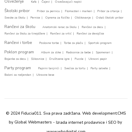
Osveženje
Kafa
Čajevi
Osvežavajući napici
Školski pribor
Pribor za pernicu
Flomasteri i markeri
Pribor za crtanje
Sveske za školu
Pernice
Oprema za fizičko
Oblikovanje
Ostali školski pribor
Rančevi za školu
Anatomski ranac za školu
Rančevi za decu
Rančevi za školu za tinejdžere
Rančevi za vrtić
Rančevi za devojčice
Rančevi i torbe
Poslovne torbe
Torbe za plažu
Sportski program
Poklon program
Album za slike
Radosnice za bebe
Spomenari
Bojanke za decu
Slikovnice
Društvene igre
Puzzle
Ukrasni papir
Party program
Papirni tanjirići
Svećice za tortu
Party salvete
Baloni za rodjendan
Ukrasne kese
© 2024 Fiducia011. Sva prava zadržana. Web development:
CMS
by Global Webmasters -
i
by
Izrada internet prodavnice
SEO
www.wbsdigital.com