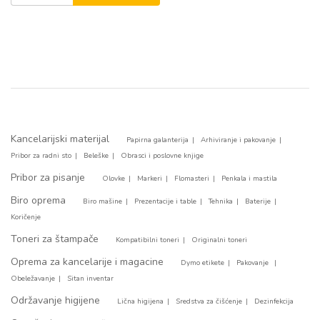
Kancelarijski materijal
Papirna galanterija
Arhiviranje i pakovanje
Pribor za radni sto
Beleške
Obrasci i poslovne knjige
Pribor za pisanje
Olovke
Markeri
Flomasteri
Penkala i mastila
Biro oprema
Biro mašine
Prezentacije i table
Tehnika
Baterije
Koričenje
Toneri za štampače
Kompatibilni toneri
Originalni toneri
Oprema za kancelarije i magacine
Dymo etikete
Pakovanje
Obeležavanje
Sitan inventar
Održavanje higijene
Lična higijena
Sredstva za čišćenje
Dezinfekcija