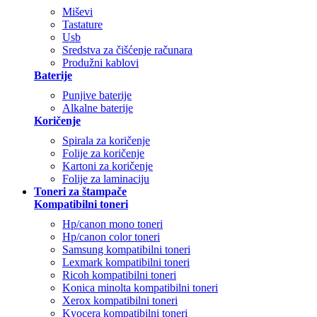
Miševi
Tastature
Usb
Sredstva za čišćenje računara
Produžni kablovi
Baterije
Punjive baterije
Alkalne baterije
Koričenje
Spirala za koričenje
Folije za koričenje
Kartoni za koričenje
Folije za laminaciju
Toneri za štampače
Kompatibilni toneri
Hp/canon mono toneri
Hp/canon color toneri
Samsung kompatibilni toneri
Lexmark kompatibilni toneri
Ricoh kompatibilni toneri
Konica minolta kompatibilni toneri
Xerox kompatibilni toneri
Kyocera kompatibilni toneri