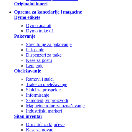
Originalni toneri
Oprema za kancelarije i magacine
Dymo etikete
Dymo aparati
Dymo trake d1
Pakovanje
Streč folije za pakovanje
Pak papir
Dispenzeri za trake
Kese za poštu
Lepljenje
Obeležavanje
Ramovi i stalci
Trake za obeležavanje
Stalci za prospekte
Informisanje
Samolepljivi proizvodi
Magnetne rolne za označavanje
Industrijski markeri
Sitan inventar
Ormarići za ključeve
Kase za novac