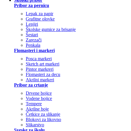
Školski pribor
Pribor za pernicu
Lepak za papir
Grafitne olovke
Lenjiri
Školske gumice za brisanje
Šestari
Zarezači
Penkala
Flomasteri i markeri
Posca markeri
Sketch art markeri
Pintor markreri
Flomasteri za decu
Akrilni markeri
Pribor za crtanje
Drvene bojice
Vodene bojice
Tempere
Akrilne boje
Četkice za slikanje
Blokovi za likovno
Slikarstvo
Sveske za školu