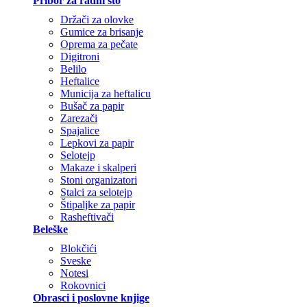
Pribor za radni sto
Držači za olovke
Gumice za brisanje
Oprema za pečate
Digitroni
Belilo
Heftalice
Municija za heftalicu
Bušač za papir
Zarezači
Spajalice
Lepkovi za papir
Selotejp
Makaze i skalperi
Stoni organizatori
Stalci za selotejp
Štipaljke za papir
Rasheftivači
Beleške
Blokčići
Sveske
Notesi
Rokovnici
Obrasci i poslovne knjige