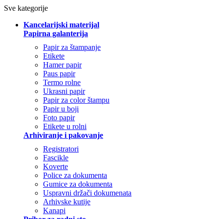
Sve kategorije
Kancelarijski materijal
Papirna galanterija
Papir za štampanje
Etikete
Hamer papir
Paus papir
Termo rolne
Ukrasni papir
Papir za color štampu
Papir u boji
Foto papir
Etikete u rolni
Arhiviranje i pakovanje
Registratori
Fascikle
Koverte
Police za dokumenta
Gumice za dokumenta
Uspravni držači dokumenata
Arhivske kutije
Kanapi