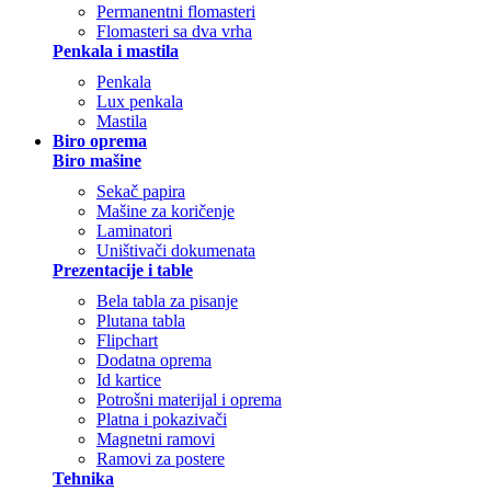
Permanentni flomasteri
Flomasteri sa dva vrha
Penkala i mastila
Penkala
Lux penkala
Mastila
Biro oprema
Biro mašine
Sekač papira
Mašine za koričenje
Laminatori
Uništivači dokumenata
Prezentacije i table
Bela tabla za pisanje
Plutana tabla
Flipchart
Dodatna oprema
Id kartice
Potrošni materijal i oprema
Platna i pokazivači
Magnetni ramovi
Ramovi za postere
Tehnika