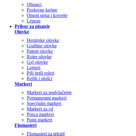
Obrasci
Poslovne knjige
Omoti spisa i koverte
Lepeze
Pribor za pisanje
Olovke
Hemijske olovke
Grafitne olovke
Patent olovke
Roler olovke
Gel olovke
Lajneri
Piši briši roleri
Refili i ulošci
Markeri
Markeri za podvlačenje
Permanentni markeri
Specijalni markeri
Markeri za cd
Posca markeri
Paint markeri
Flomasteri
Flomasteri za tekstil