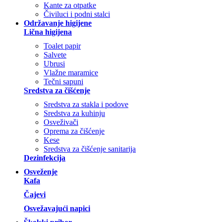
Kante za otpatke
Čiviluci i podni stalci
Održavanje higijene
Lična higijena
Toalet papir
Salvete
Ubrusi
Vlažne maramice
Tečni sapuni
Sredstva za čišćenje
Sredstva za stakla i podove
Sredstva za kuhinju
Osveživači
Oprema za čišćenje
Kese
Sredstva za čišćenje sanitarija
Dezinfekcija
Osveženje
Kafa
Čajevi
Osvežavajući napici