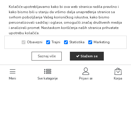
Kolačiće upotrebljavamo kako bi ova web stranica radila pravilno i
011/30 47 143
Politika privatnosti
kako bismo bili u stanju da vršimo dalja unapređenja stranice sa
Uslovi isporuke
svrhom poboljšanja Vašeg korisničkog iskustva, kako bismo
065/30 47 143
personalizovali sadržaj i oglase, omogućili značaj društvenih medija
Reklamacija
i analizirali promet. Nastavkom korišćenja naših stranica prihvatate
upotrebu kolačića.
Uslovi korišćenja
064/30 73 714
Način plaćanja
Obavezni
Trajni
Statistika
Marketing
Učiteljska 60, Beograd
Novosti
fiducia011@mts.rs
Saznaj više
Slažem se
Kontakt
Meni
Sve kategorije
Prijavi se
Korpa
Newsletter
Subscribe