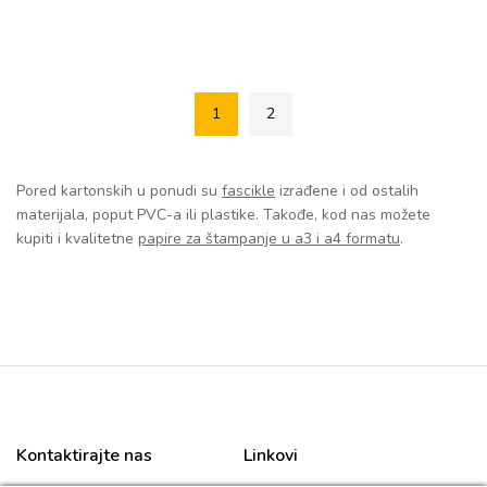
1
2
Pored kartonskih u ponudi su
fascikle
izrađene i od ostalih
materijala, poput PVC-a ili plastike. Takođe, kod nas možete
kupiti i kvalitetne
papire za štampanje u a3 i a4 formatu
.
Kontaktirajte nas
Linkovi