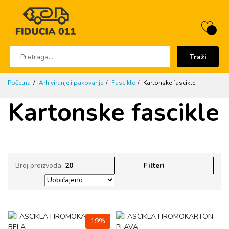
Traži
Početna
Arhiviranje i pakovanje
Fascikle
Kartonske fascikle
Kartonske fascikle
Broj proizvoda:
20
Filteri
19%