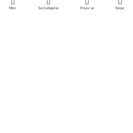
Meni
Sve kategorije
Prijavi se
Korpa
Kontaktirajte nas
Linkovi
011/30 47 143
Politika privatnosti
Uslovi isporuke
065/30 47 143
Reklamacija
Uslovi korišćenja
064/30 73 714
Način plaćanja
Učiteljska 60, Beograd
Novosti
fiducia011@mts.rs
Kontakt
Newsletter