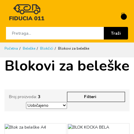
Traži
Početna
Beleške
Blokčići
Blokovi za beleške
Blokovi za beleške
Broj proizvoda:
3
Filteri