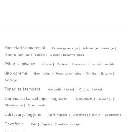
Kancelarijski materijal
Papirna galanterija
Arhiviranje i pakovanje
Pribor za radni sto
Beleške
Obrasci i poslovne knjige
Pribor za pisanje
Olovke
Markeri
Flomasteri
Penkala i mastila
Biro oprema
Biro mašine
Prezentacije i table
Tehnika
Baterije
Koričenje
Toneri za štampače
Kompatibilni toneri
Originalni toneri
Oprema za kancelarije i magacine
Dymo etikete
Pakovanje
Obeležavanje
Sitan inventar
Održavanje higijene
Lična higijena
Sredstva za čišćenje
Dezinfekcija
Osveženje
Kafa
Čajevi
Osvežavajući napici