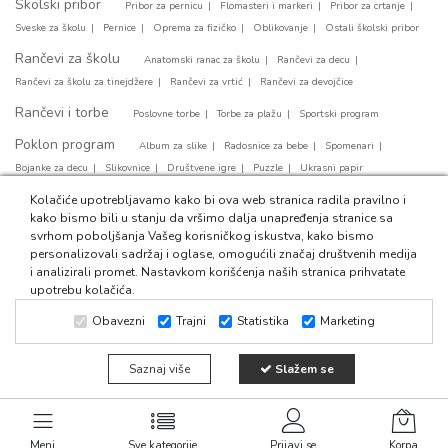
Školski pribor
Pribor za pernicu
Flomasteri i markeri
Pribor za crtanje
Sveske za školu
Pernice
Oprema za fizičko
Oblikovanje
Ostali školski pribor
Rančevi za školu
Anatomski ranac za školu
Rančevi za decu
Rančevi za školu za tinejdžere
Rančevi za vrtić
Rančevi za devojčice
Rančevi i torbe
Poslovne torbe
Torbe za plažu
Sportski program
Poklon program
Album za slike
Radosnice za bebe
Spomenari
Bojanke za decu
Slikovnice
Društvene igre
Puzzle
Ukrasni papir
Party program
Kolačiće upotrebljavamo kako bi ova web stranica radila pravilno i
Papirni tanjirići
Svećice za tortu
Party salvete
kako bismo bili u stanju da vršimo dalja unapređenja stranice sa
Baloni za rodjendan
Ukrasne kese
svrhom poboljšanja Vašeg korisničkog iskustva, kako bismo
personalizovali sadržaj i oglase, omogućili značaj društvenih medija
i analizirali promet. Nastavkom korišćenja naših stranica prihvatate
upotrebu kolačića.
Obavezni
Trajni
Statistika
Marketing
© 2024 Fiducia011. Sva prava zadržana. Web development:
CMS
Saznaj više
Slažem se
by Global Webmasters -
i
by
Izrada internet prodavnice
SEO
www.wbsdigital.com
Meni
Sve kategorije
Prijavi se
Korpa