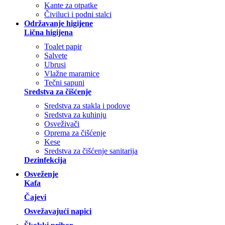
Kante za otpatke
Čiviluci i podni stalci
Održavanje higijene
Lična higijena
Toalet papir
Salvete
Ubrusi
Vlažne maramice
Tečni sapuni
Sredstva za čišćenje
Sredstva za stakla i podove
Sredstva za kuhinju
Osveživači
Oprema za čišćenje
Kese
Sredstva za čišćenje sanitarija
Dezinfekcija
Osveženje
Kafa
Čajevi
Osvežavajući napici