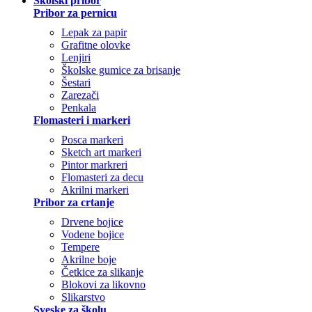
Školski pribor
Pribor za pernicu
Lepak za papir
Grafitne olovke
Lenjiri
Školske gumice za brisanje
Šestari
Zarezači
Penkala
Flomasteri i markeri
Posca markeri
Sketch art markeri
Pintor markreri
Flomasteri za decu
Akrilni markeri
Pribor za crtanje
Drvene bojice
Vodene bojice
Tempere
Akrilne boje
Četkice za slikanje
Blokovi za likovno
Slikarstvo
Sveske za školu