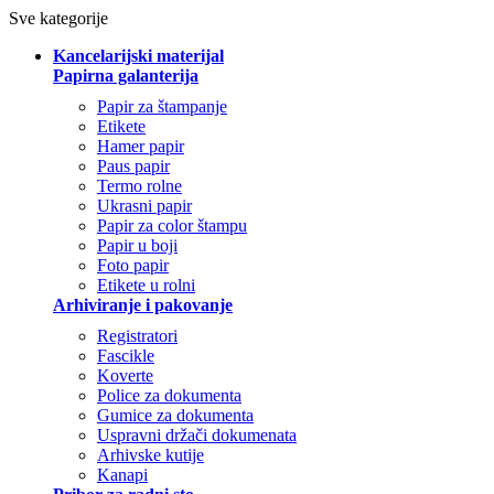
Sve kategorije
Kancelarijski materijal
Papirna galanterija
Papir za štampanje
Etikete
Hamer papir
Paus papir
Termo rolne
Ukrasni papir
Papir za color štampu
Papir u boji
Foto papir
Etikete u rolni
Arhiviranje i pakovanje
Registratori
Fascikle
Koverte
Police za dokumenta
Gumice za dokumenta
Uspravni držači dokumenata
Arhivske kutije
Kanapi