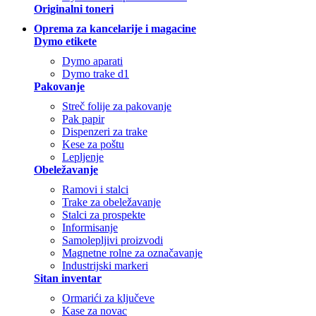
Originalni toneri
Oprema za kancelarije i magacine
Dymo etikete
Dymo aparati
Dymo trake d1
Pakovanje
Streč folije za pakovanje
Pak papir
Dispenzeri za trake
Kese za poštu
Lepljenje
Obeležavanje
Ramovi i stalci
Trake za obeležavanje
Stalci za prospekte
Informisanje
Samolepljivi proizvodi
Magnetne rolne za označavanje
Industrijski markeri
Sitan inventar
Ormarići za ključeve
Kase za novac