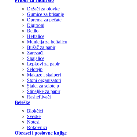
Pribor za radni sto
Držači za olovke
Gumice za brisanje
Oprema za pečate
Digitroni
Belilo
Heftalice
Municija za heftalicu
Bušač za papir
Zarezači
Spajalice
Lepkovi za papir
Selotejp
Makaze i skalperi
Stoni organizatori
Stalci za selotejp
Štipaljke za papir
Rasheftivači
Beleške
Blokčići
Sveske
Notesi
Rokovnici
Obrasci i poslovne knjige