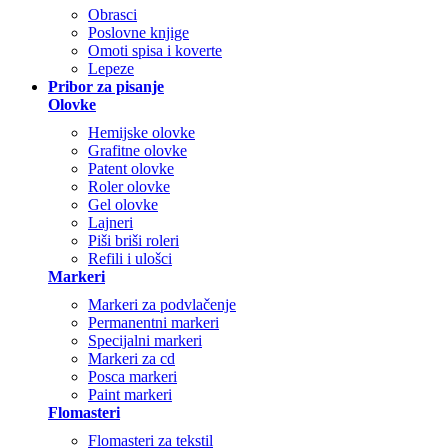
Obrasci
Poslovne knjige
Omoti spisa i koverte
Lepeze
Pribor za pisanje
Olovke
Hemijske olovke
Grafitne olovke
Patent olovke
Roler olovke
Gel olovke
Lajneri
Piši briši roleri
Refili i ulošci
Markeri
Markeri za podvlačenje
Permanentni markeri
Specijalni markeri
Markeri za cd
Posca markeri
Paint markeri
Flomasteri
Flomasteri za tekstil