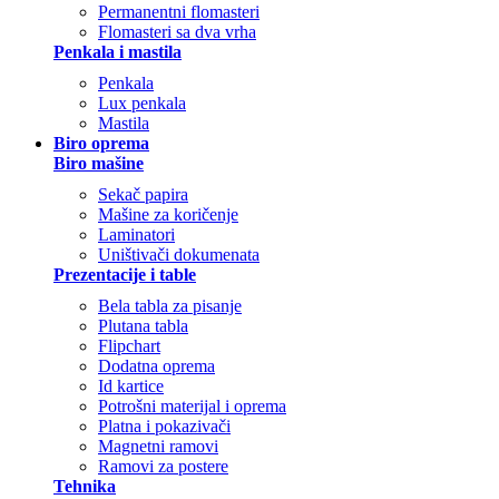
Permanentni flomasteri
Flomasteri sa dva vrha
Penkala i mastila
Penkala
Lux penkala
Mastila
Biro oprema
Biro mašine
Sekač papira
Mašine za koričenje
Laminatori
Uništivači dokumenata
Prezentacije i table
Bela tabla za pisanje
Plutana tabla
Flipchart
Dodatna oprema
Id kartice
Potrošni materijal i oprema
Platna i pokazivači
Magnetni ramovi
Ramovi za postere
Tehnika