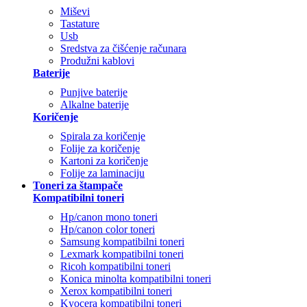
Miševi
Tastature
Usb
Sredstva za čišćenje računara
Produžni kablovi
Baterije
Punjive baterije
Alkalne baterije
Koričenje
Spirala za koričenje
Folije za koričenje
Kartoni za koričenje
Folije za laminaciju
Toneri za štampače
Kompatibilni toneri
Hp/canon mono toneri
Hp/canon color toneri
Samsung kompatibilni toneri
Lexmark kompatibilni toneri
Ricoh kompatibilni toneri
Konica minolta kompatibilni toneri
Xerox kompatibilni toneri
Kyocera kompatibilni toneri