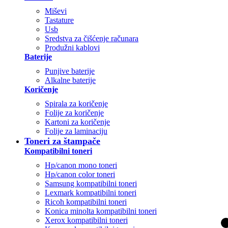
Miševi
Tastature
Usb
Sredstva za čišćenje računara
Produžni kablovi
Baterije
Punjive baterije
Alkalne baterije
Koričenje
Spirala za koričenje
Folije za koričenje
Kartoni za koričenje
Folije za laminaciju
Toneri za štampače
Kompatibilni toneri
Hp/canon mono toneri
Hp/canon color toneri
Samsung kompatibilni toneri
Lexmark kompatibilni toneri
Ricoh kompatibilni toneri
Konica minolta kompatibilni toneri
Xerox kompatibilni toneri