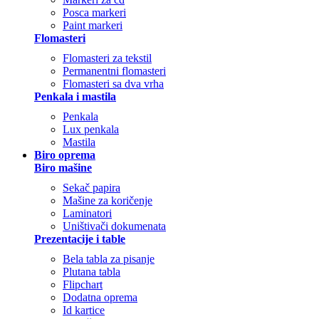
Posca markeri
Paint markeri
Flomasteri
Flomasteri za tekstil
Permanentni flomasteri
Flomasteri sa dva vrha
Penkala i mastila
Penkala
Lux penkala
Mastila
Biro oprema
Biro mašine
Sekač papira
Mašine za koričenje
Laminatori
Uništivači dokumenata
Prezentacije i table
Bela tabla za pisanje
Plutana tabla
Flipchart
Dodatna oprema
Id kartice