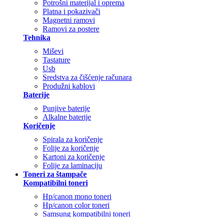
Potrošni materijal i oprema
Platna i pokazivači
Magnetni ramovi
Ramovi za postere
Tehnika
Miševi
Tastature
Usb
Sredstva za čišćenje računara
Produžni kablovi
Baterije
Punjive baterije
Alkalne baterije
Koričenje
Spirala za koričenje
Folije za koričenje
Kartoni za koričenje
Folije za laminaciju
Toneri za štampače
Kompatibilni toneri
Hp/canon mono toneri
Hp/canon color toneri
Samsung kompatibilni toneri