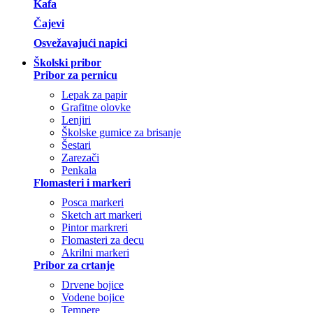
Kafa
Čajevi
Osvežavajući napici
Školski pribor
Pribor za pernicu
Lepak za papir
Grafitne olovke
Lenjiri
Školske gumice za brisanje
Šestari
Zarezači
Penkala
Flomasteri i markeri
Posca markeri
Sketch art markeri
Pintor markreri
Flomasteri za decu
Akrilni markeri
Pribor za crtanje
Drvene bojice
Vodene bojice
Tempere