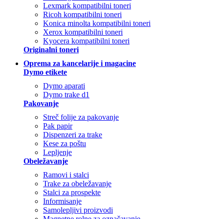
Lexmark kompatibilni toneri
Ricoh kompatibilni toneri
Konica minolta kompatibilni toneri
Xerox kompatibilni toneri
Kyocera kompatibilni toneri
Originalni toneri
Oprema za kancelarije i magacine
Dymo etikete
Dymo aparati
Dymo trake d1
Pakovanje
Streč folije za pakovanje
Pak papir
Dispenzeri za trake
Kese za poštu
Lepljenje
Obeležavanje
Ramovi i stalci
Trake za obeležavanje
Stalci za prospekte
Informisanje
Samolepljivi proizvodi
Magnetne rolne za označavanje