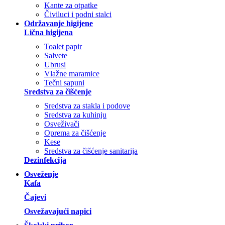
Kante za otpatke
Čiviluci i podni stalci
Održavanje higijene
Lična higijena
Toalet papir
Salvete
Ubrusi
Vlažne maramice
Tečni sapuni
Sredstva za čišćenje
Sredstva za stakla i podove
Sredstva za kuhinju
Osveživači
Oprema za čišćenje
Kese
Sredstva za čišćenje sanitarija
Dezinfekcija
Osveženje
Kafa
Čajevi
Osvežavajući napici