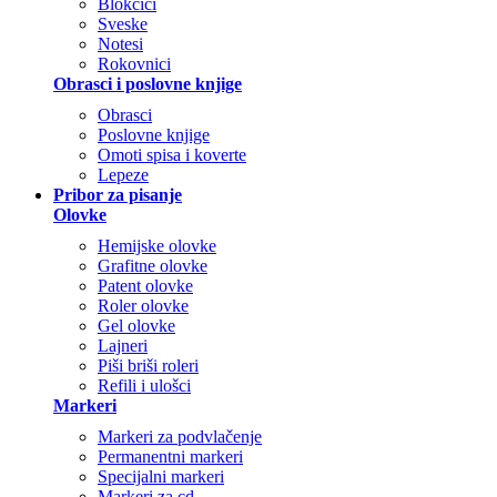
Blokčići
Sveske
Notesi
Rokovnici
Obrasci i poslovne knjige
Obrasci
Poslovne knjige
Omoti spisa i koverte
Lepeze
Pribor za pisanje
Olovke
Hemijske olovke
Grafitne olovke
Patent olovke
Roler olovke
Gel olovke
Lajneri
Piši briši roleri
Refili i ulošci
Markeri
Markeri za podvlačenje
Permanentni markeri
Specijalni markeri
Markeri za cd