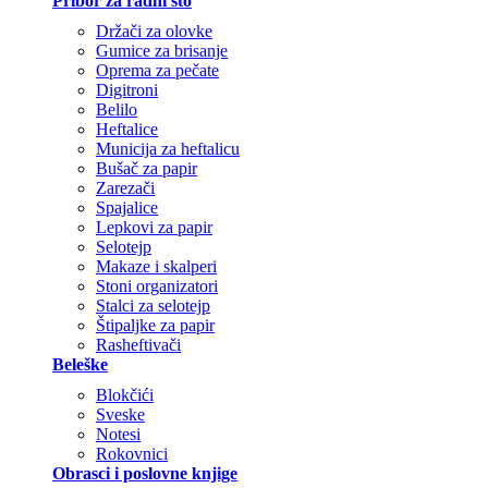
Pribor za radni sto
Držači za olovke
Gumice za brisanje
Oprema za pečate
Digitroni
Belilo
Heftalice
Municija za heftalicu
Bušač za papir
Zarezači
Spajalice
Lepkovi za papir
Selotejp
Makaze i skalperi
Stoni organizatori
Stalci za selotejp
Štipaljke za papir
Rasheftivači
Beleške
Blokčići
Sveske
Notesi
Rokovnici
Obrasci i poslovne knjige