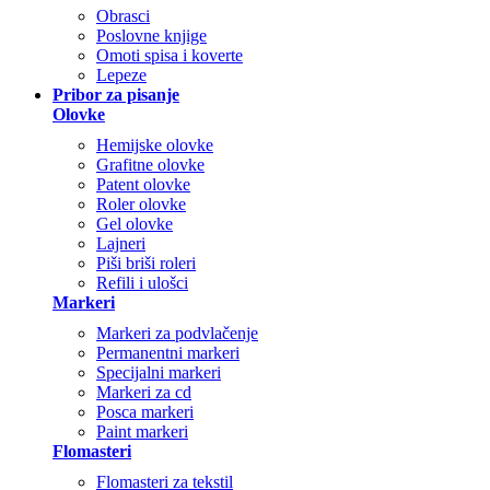
Obrasci
Poslovne knjige
Omoti spisa i koverte
Lepeze
Pribor za pisanje
Olovke
Hemijske olovke
Grafitne olovke
Patent olovke
Roler olovke
Gel olovke
Lajneri
Piši briši roleri
Refili i ulošci
Markeri
Markeri za podvlačenje
Permanentni markeri
Specijalni markeri
Markeri za cd
Posca markeri
Paint markeri
Flomasteri
Flomasteri za tekstil