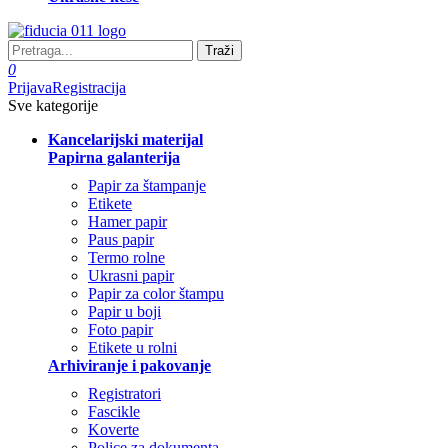
Traži
0
Prijava
Registracija
Sve kategorije
Kancelarijski materijal
Papirna galanterija
Papir za štampanje
Etikete
Hamer papir
Paus papir
Termo rolne
Ukrasni papir
Papir za color štampu
Papir u boji
Foto papir
Etikete u rolni
Arhiviranje i pakovanje
Registratori
Fascikle
Koverte
Police za dokumenta