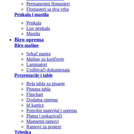
Permanentni flomasteri
Flomasteri sa dva vrha
Penkala i mastila
Penkala
Lux penkala
Mastila
Biro oprema
Biro mašine
Sekač papira
Mašine za koričenje
Laminatori
Uništivači dokumenata
Prezentacije i table
Bela tabla za pisanje
Plutana tabla
Flipchart
Dodatna oprema
Id kartice
Potrošni materijal i oprema
Platna i pokazivači
Magnetni ramovi
Ramovi za postere
Tehnika