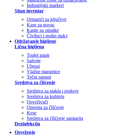
Industrijski markeri
Sitan inventar
Ormarići za ključeve
Kase za novac
Kante za otpatke
Čiviluci i podni stalci
Održavanje higijene
Lična higijena
Toalet papir
Salvete
Ubrusi
Vlažne maramice
Tečni sapuni
Sredstva za čišćenje
Sredstva za stakla i podove
Sredstva za kuhinju
Osveživači
Oprema za čišćenje
Kese
Sredstva za čišćenje sanitarija
Dezinfekcija
Osveženje