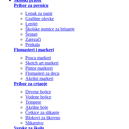
Školski pribor
Pribor za pernicu
Lepak za papir
Grafitne olovke
Lenjiri
Školske gumice za brisanje
Šestari
Zarezači
Penkala
Flomasteri i markeri
Posca markeri
Sketch art markeri
Pintor markreri
Flomasteri za decu
Akrilni markeri
Pribor za crtanje
Drvene bojice
Vodene bojice
Tempere
Akrilne boje
Četkice za slikanje
Blokovi za likovno
Slikarstvo
Sveske za školu