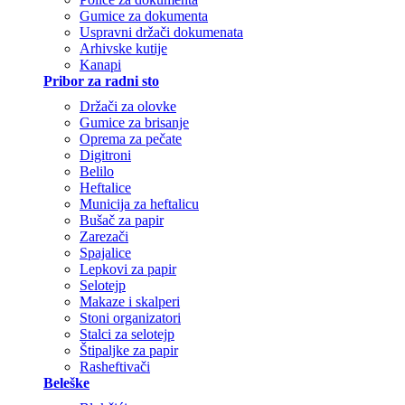
Gumice za dokumenta
Uspravni držači dokumenata
Arhivske kutije
Kanapi
Pribor za radni sto
Držači za olovke
Gumice za brisanje
Oprema za pečate
Digitroni
Belilo
Heftalice
Municija za heftalicu
Bušač za papir
Zarezači
Spajalice
Lepkovi za papir
Selotejp
Makaze i skalperi
Stoni organizatori
Stalci za selotejp
Štipaljke za papir
Rasheftivači
Beleške