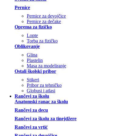
Pernice
Pernice za devojčice
Pernice za dečake
Oprema za fizičko
Lopte
Torba za fizičko
Oblikovanje
Glina
Plastelin
Masa za modeliranje
Ostali školski pribor
Stikeri
Pribor za tehničko
Globusi i atlasi
Rančevi za školu
Anatomski ranac za školu
Rančevi za decu
Rančevi za školu za tinejdžere
Rančevi za vrtić
Rančevi za devojčice