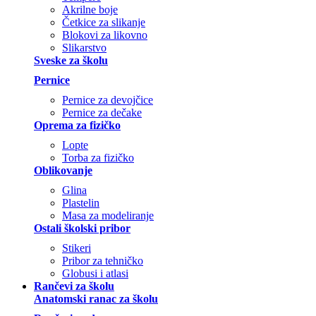
Akrilne boje
Četkice za slikanje
Blokovi za likovno
Slikarstvo
Sveske za školu
Pernice
Pernice za devojčice
Pernice za dečake
Oprema za fizičko
Lopte
Torba za fizičko
Oblikovanje
Glina
Plastelin
Masa za modeliranje
Ostali školski pribor
Stikeri
Pribor za tehničko
Globusi i atlasi
Rančevi za školu
Anatomski ranac za školu