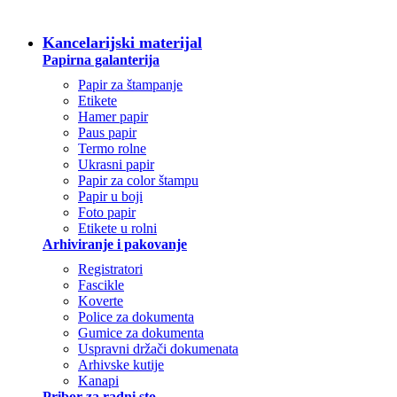
SVE KATEGORIJE
Kancelarijski materijal
Papirna galanterija
Papir za štampanje
Etikete
Hamer papir
Paus papir
Termo rolne
Ukrasni papir
Papir za color štampu
Papir u boji
Foto papir
Etikete u rolni
Arhiviranje i pakovanje
Registratori
Fascikle
Koverte
Police za dokumenta
Gumice za dokumenta
Uspravni držači dokumenata
Arhivske kutije
Kanapi
Pribor za radni sto