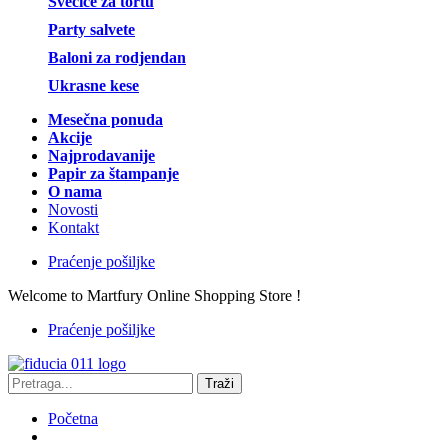
Svećice za tortu
Party salvete
Baloni za rodjendan
Ukrasne kese
Mesečna ponuda
Akcije
Najprodavanije
Papir za štampanje
O nama
Novosti
Kontakt
Praćenje pošiljke
Welcome to Martfury Online Shopping Store !
Praćenje pošiljke
Traži
Početna