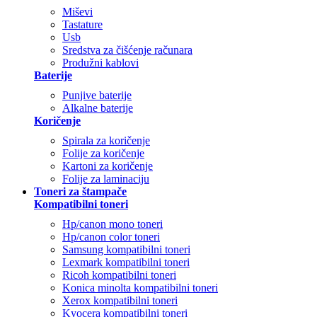
Miševi
Tastature
Usb
Sredstva za čišćenje računara
Produžni kablovi
Baterije
Punjive baterije
Alkalne baterije
Koričenje
Spirala za koričenje
Folije za koričenje
Kartoni za koričenje
Folije za laminaciju
Toneri za štampače
Kompatibilni toneri
Hp/canon mono toneri
Hp/canon color toneri
Samsung kompatibilni toneri
Lexmark kompatibilni toneri
Ricoh kompatibilni toneri
Konica minolta kompatibilni toneri
Xerox kompatibilni toneri
Kyocera kompatibilni toneri