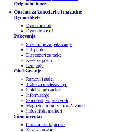
Originalni toneri
Oprema za kancelarije i magacine
Dymo etikete
Dymo aparati
Dymo trake d1
Pakovanje
Streč folije za pakovanje
Pak papir
Dispenzeri za trake
Kese za poštu
Lepljenje
Obeležavanje
Ramovi i stalci
Trake za obeležavanje
Stalci za prospekte
Informisanje
Samolepljivi proizvodi
Magnetne rolne za označavanje
Industrijski markeri
Sitan inventar
Ormarići za ključeve
Kase za novac