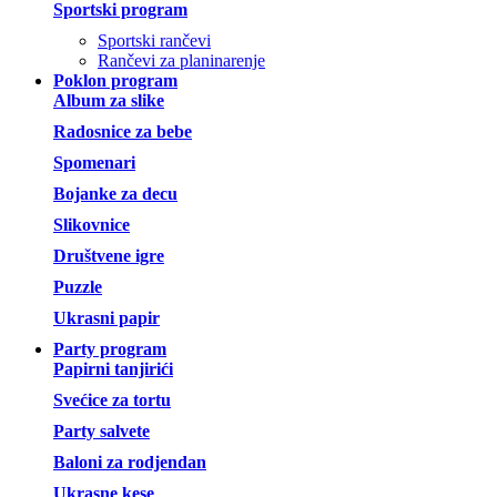
Sportski program
Sportski rančevi
Rančevi za planinarenje
Poklon program
Album za slike
Radosnice za bebe
Spomenari
Bojanke za decu
Slikovnice
Društvene igre
Puzzle
Ukrasni papir
Party program
Papirni tanjirići
Svećice za tortu
Party salvete
Baloni za rodjendan
Ukrasne kese