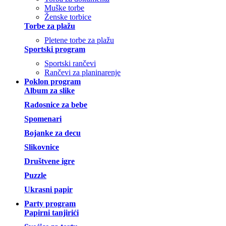
Muške torbe
Ženske torbice
Torbe za plažu
Pletene torbe za plažu
Sportski program
Sportski rančevi
Rančevi za planinarenje
Poklon program
Album za slike
Radosnice za bebe
Spomenari
Bojanke za decu
Slikovnice
Društvene igre
Puzzle
Ukrasni papir
Party program
Papirni tanjirići