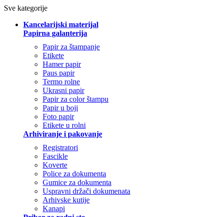
Sve kategorije
Kancelarijski materijal
Papirna galanterija
Papir za štampanje
Etikete
Hamer papir
Paus papir
Termo rolne
Ukrasni papir
Papir za color štampu
Papir u boji
Foto papir
Etikete u rolni
Arhiviranje i pakovanje
Registratori
Fascikle
Koverte
Police za dokumenta
Gumice za dokumenta
Uspravni držači dokumenata
Arhivske kutije
Kanapi