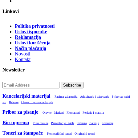
Linkovi
Politika privatnosti
Uslovi isporuke
Reklamacija
Uslovi korišćenja
Način plaćanja
Novosti
Kontakt
Newsletter
Subscribe
Kancelarijski materijal
Papirna galanterija
Arhiviranje i pakovanje
Pribor za radni
sto
Beleške
Obrasci i poslovne knjige
Pribor za pisanje
Olovke
Markeri
Flomasteri
Penkala i mastila
Biro oprema
Biro mašine
Prezentacije i table
Tehnika
Baterije
Koričenje
Toneri za štampače
Kompatibilni toneri
Originalni toneri