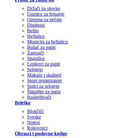
Držači za olovke
Gumice za brisanje
Oprema za pečate
Digitroni
Belilo
Heftalice
Municija za heftalicu
Bušač za papir
Zarezači
Spajalice
Lepkovi za papir
Selotejp
Makaze i skalperi
Stoni organizatori
Stalci za selotejp
Štipaljke za papir
Rasheftivači
Beleške
Blokčići
Sveske
Notesi
Rokovnici
Obrasci i poslovne knjige