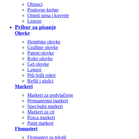
Obrasci
Poslovne knjige
Omoti spisa i koverte
Lepeze
Pribor za pisanje
Olovke
Hemijske olovke
Grafitne olovke
Patent olovke
Roler olovke
Gel olovke
Lajneri
Piši briši roleri
Refili i ulošci
Markeri
Markeri za podvlačenje
Permanentni markeri
Specijalni markeri
Markeri za cd
Posca markeri
Paint markeri
Flomasteri
Flomasteri za tekstil