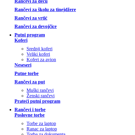
Rančevi za decu
Rančevi za školu za tinejdžere
Rančevi za vrtić
Rančevi za devojčice
Putni program
Koferi
Srednji koferi
Veliki koferi
Koferi za avion
Neseseri
Putne torbe
Rančevi za put
Muški rančevi
Ženski rančevi
Prateći putni program
Rančevi i torbe
Poslovne torbe
Torbe za laptop
Ranac za laptop
Torba za dokumenta