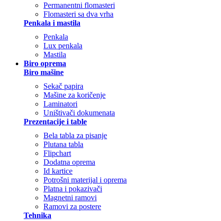
Permanentni flomasteri
Flomasteri sa dva vrha
Penkala i mastila
Penkala
Lux penkala
Mastila
Biro oprema
Biro mašine
Sekač papira
Mašine za koričenje
Laminatori
Uništivači dokumenata
Prezentacije i table
Bela tabla za pisanje
Plutana tabla
Flipchart
Dodatna oprema
Id kartice
Potrošni materijal i oprema
Platna i pokazivači
Magnetni ramovi
Ramovi za postere
Tehnika