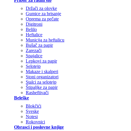
Pribor za radni sto
Držači za olovke
Gumice za brisanje
Oprema za pečate
Digitroni
Belilo
Heftalice
Municija za heftalicu
Bušač za papir
Zarezači
Spajalice
Lepkovi za papir
Selotejp
Makaze i skalperi
Stoni organizatori
Stalci za selotejp
Štipaljke za papir
Rasheftivači
Beleške
Blokčići
Sveske
Notesi
Rokovnici
Obrasci i poslovne knjige