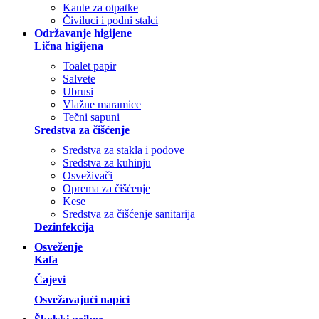
Kante za otpatke
Čiviluci i podni stalci
Održavanje higijene
Lična higijena
Toalet papir
Salvete
Ubrusi
Vlažne maramice
Tečni sapuni
Sredstva za čišćenje
Sredstva za stakla i podove
Sredstva za kuhinju
Osveživači
Oprema za čišćenje
Kese
Sredstva za čišćenje sanitarija
Dezinfekcija
Osveženje
Kafa
Čajevi
Osvežavajući napici