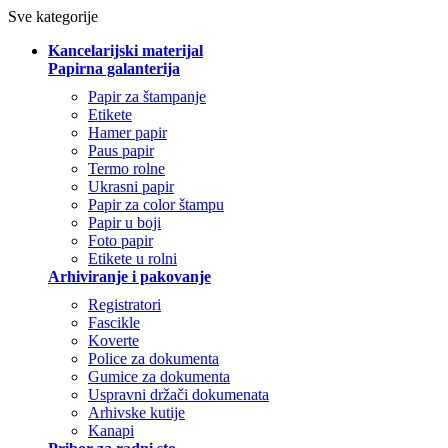
Sve kategorije
Kancelarijski materijal
Papirna galanterija
Papir za štampanje
Etikete
Hamer papir
Paus papir
Termo rolne
Ukrasni papir
Papir za color štampu
Papir u boji
Foto papir
Etikete u rolni
Arhiviranje i pakovanje
Registratori
Fascikle
Koverte
Police za dokumenta
Gumice za dokumenta
Uspravni držači dokumenata
Arhivske kutije
Kanapi