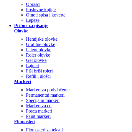
Obrasci
Poslovne knjige
Omoti spisa i koverte
Lepeze
Pribor za pisanje
Olovke
Hemijske olovke
Grafitne olovke
Patent olovke
Roler olovke
Gel olovke
Lajneri
Piši briši roleri
Refili i ulošci
Markeri
Markeri za podvlačenje
Permanentni markeri
Specijalni markeri
Markeri za cd
Posca markeri
Paint markeri
Flomasteri
Flomasteri za tekstil