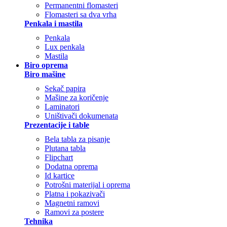
Permanentni flomasteri
Flomasteri sa dva vrha
Penkala i mastila
Penkala
Lux penkala
Mastila
Biro oprema
Biro mašine
Sekač papira
Mašine za koričenje
Laminatori
Uništivači dokumenata
Prezentacije i table
Bela tabla za pisanje
Plutana tabla
Flipchart
Dodatna oprema
Id kartice
Potrošni materijal i oprema
Platna i pokazivači
Magnetni ramovi
Ramovi za postere
Tehnika