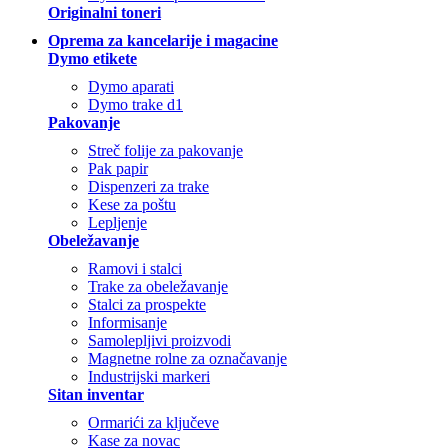
Originalni toneri
Oprema za kancelarije i magacine
Dymo etikete
Dymo aparati
Dymo trake d1
Pakovanje
Streč folije za pakovanje
Pak papir
Dispenzeri za trake
Kese za poštu
Lepljenje
Obeležavanje
Ramovi i stalci
Trake za obeležavanje
Stalci za prospekte
Informisanje
Samolepljivi proizvodi
Magnetne rolne za označavanje
Industrijski markeri
Sitan inventar
Ormarići za ključeve
Kase za novac