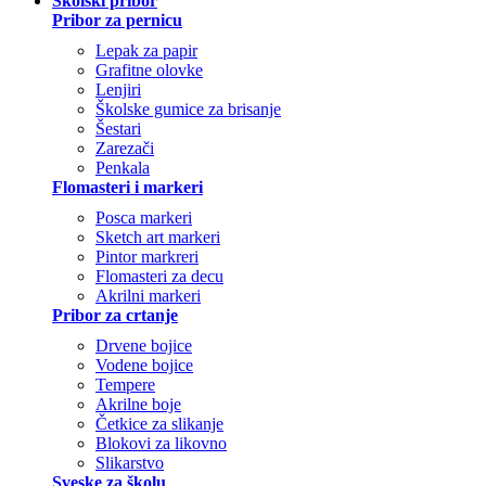
Školski pribor
Pribor za pernicu
Lepak za papir
Grafitne olovke
Lenjiri
Školske gumice za brisanje
Šestari
Zarezači
Penkala
Flomasteri i markeri
Posca markeri
Sketch art markeri
Pintor markreri
Flomasteri za decu
Akrilni markeri
Pribor za crtanje
Drvene bojice
Vodene bojice
Tempere
Akrilne boje
Četkice za slikanje
Blokovi za likovno
Slikarstvo
Sveske za školu