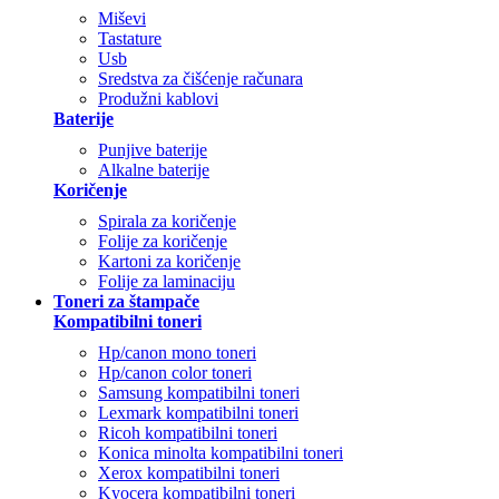
Miševi
Tastature
Usb
Sredstva za čišćenje računara
Produžni kablovi
Baterije
Punjive baterije
Alkalne baterije
Koričenje
Spirala za koričenje
Folije za koričenje
Kartoni za koričenje
Folije za laminaciju
Toneri za štampače
Kompatibilni toneri
Hp/canon mono toneri
Hp/canon color toneri
Samsung kompatibilni toneri
Lexmark kompatibilni toneri
Ricoh kompatibilni toneri
Konica minolta kompatibilni toneri
Xerox kompatibilni toneri
Kyocera kompatibilni toneri