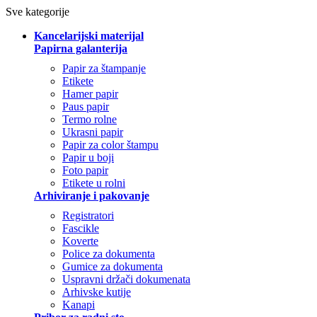
Sve kategorije
Kancelarijski materijal
Papirna galanterija
Papir za štampanje
Etikete
Hamer papir
Paus papir
Termo rolne
Ukrasni papir
Papir za color štampu
Papir u boji
Foto papir
Etikete u rolni
Arhiviranje i pakovanje
Registratori
Fascikle
Koverte
Police za dokumenta
Gumice za dokumenta
Uspravni držači dokumenata
Arhivske kutije
Kanapi