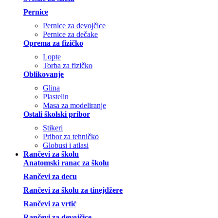
Pernice
Pernice za devojčice
Pernice za dečake
Oprema za fizičko
Lopte
Torba za fizičko
Oblikovanje
Glina
Plastelin
Masa za modeliranje
Ostali školski pribor
Stikeri
Pribor za tehničko
Globusi i atlasi
Rančevi za školu
Anatomski ranac za školu
Rančevi za decu
Rančevi za školu za tinejdžere
Rančevi za vrtić
Rančevi za devojčice