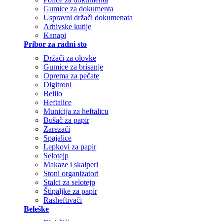
Gumice za dokumenta
Uspravni držači dokumenata
Arhivske kutije
Kanapi
Pribor za radni sto
Držači za olovke
Gumice za brisanje
Oprema za pečate
Digitroni
Belilo
Heftalice
Municija za heftalicu
Bušač za papir
Zarezači
Spajalice
Lepkovi za papir
Selotejp
Makaze i skalperi
Stoni organizatori
Stalci za selotejp
Štipaljke za papir
Rasheftivači
Beleške