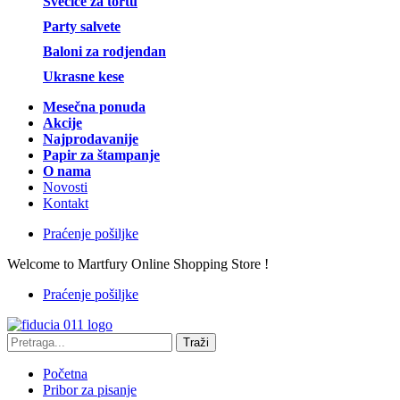
Svećice za tortu
Party salvete
Baloni za rodjendan
Ukrasne kese
Mesečna ponuda
Akcije
Najprodavanije
Papir za štampanje
O nama
Novosti
Kontakt
Praćenje pošiljke
Welcome to Martfury Online Shopping Store !
Praćenje pošiljke
Traži
Početna
Pribor za pisanje