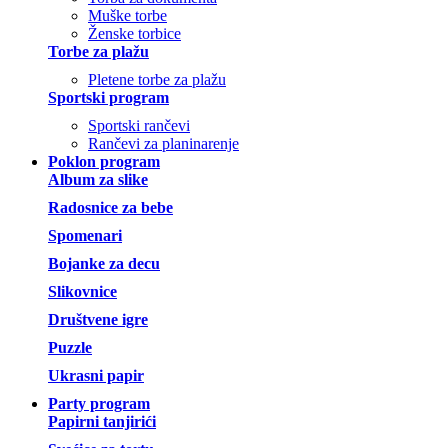
Muške torbe
Ženske torbice
Torbe za plažu
Pletene torbe za plažu
Sportski program
Sportski rančevi
Rančevi za planinarenje
Poklon program
Album za slike
Radosnice za bebe
Spomenari
Bojanke za decu
Slikovnice
Društvene igre
Puzzle
Ukrasni papir
Party program
Papirni tanjirići