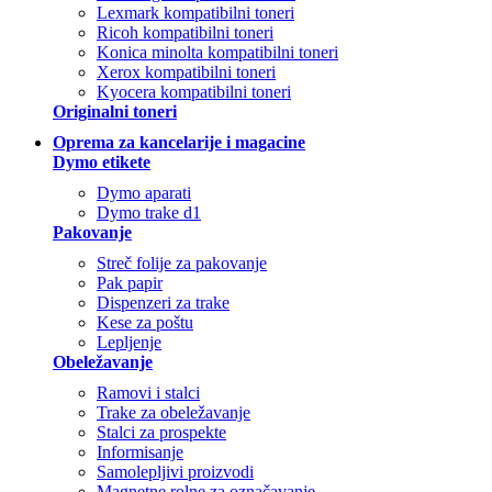
Lexmark kompatibilni toneri
Ricoh kompatibilni toneri
Konica minolta kompatibilni toneri
Xerox kompatibilni toneri
Kyocera kompatibilni toneri
Originalni toneri
Oprema za kancelarije i magacine
Dymo etikete
Dymo aparati
Dymo trake d1
Pakovanje
Streč folije za pakovanje
Pak papir
Dispenzeri za trake
Kese za poštu
Lepljenje
Obeležavanje
Ramovi i stalci
Trake za obeležavanje
Stalci za prospekte
Informisanje
Samolepljivi proizvodi
Magnetne rolne za označavanje