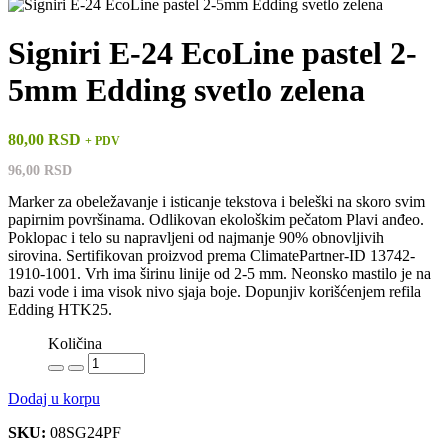
Signiri E-24 EcoLine pastel 2-
5mm Edding svetlo zelena
80,00 RSD
+ PDV
96,00 RSD
Marker za obeležavanje i isticanje tekstova i beleški na skoro svim
papirnim površinama. Odlikovan ekološkim pečatom Plavi anđeo.
Poklopac i telo su napravljeni od najmanje 90% obnovljivih
sirovina. Sertifikovan proizvod prema ClimatePartner-ID 13742-
1910-1001. Vrh ima širinu linije od 2-5 mm. Neonsko mastilo je na
bazi vode i ima visok nivo sjaja boje. Dopunjiv korišćenjem refila
Edding HTK25.
Količina
Dodaj u korpu
SKU:
08SG24PF