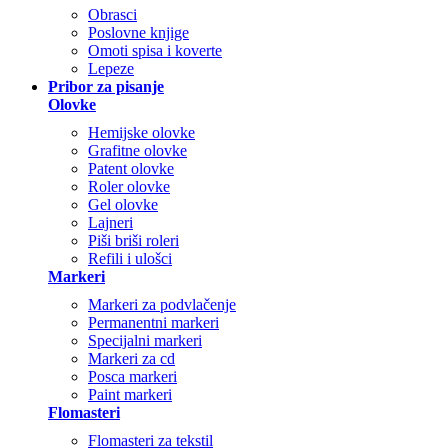
Obrasci
Poslovne knjige
Omoti spisa i koverte
Lepeze
Pribor za pisanje
Olovke
Hemijske olovke
Grafitne olovke
Patent olovke
Roler olovke
Gel olovke
Lajneri
Piši briši roleri
Refili i ulošci
Markeri
Markeri za podvlačenje
Permanentni markeri
Specijalni markeri
Markeri za cd
Posca markeri
Paint markeri
Flomasteri
Flomasteri za tekstil