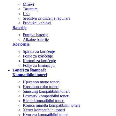
Miševi
Tastature
Usb
Sredstva za čišćenje računara
Produžni kablovi
Baterije
Punjive baterije
Alkalne baterije
Koričenje
Spirala za koričenje
Folije za koričenje
Kartoni za koričenje
Folije za laminaciju
Toneri za štampače
Kompatibilni toneri
Hp/canon mono toneri
Hp/canon color toneri
Samsung kompatibilni toneri
Lexmark kompatibilni toneri
Ricoh kompatibilni toneri
Konica minolta kompatibilni toneri
Xerox kompatibilni toneri
Kyocera kompatibilni toneri