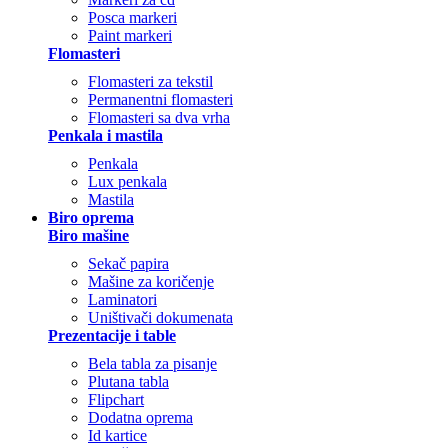
Posca markeri
Paint markeri
Flomasteri
Flomasteri za tekstil
Permanentni flomasteri
Flomasteri sa dva vrha
Penkala i mastila
Penkala
Lux penkala
Mastila
Biro oprema
Biro mašine
Sekač papira
Mašine za koričenje
Laminatori
Uništivači dokumenata
Prezentacije i table
Bela tabla za pisanje
Plutana tabla
Flipchart
Dodatna oprema
Id kartice