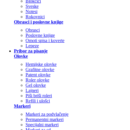
Blokčići
Sveske
Notesi
Rokovnici
Obrasci i poslovne knjige
Obrasci
Poslovne knjige
Omoti spisa i koverte
Lepeze
Pribor za pisanje
Olovke
Hemijske olovke
Grafitne olovke
Patent olovke
Roler olovke
Gel olovke
Lajneri
Piši briši roleri
Refili i ulošci
Markeri
Markeri za podvlačenje
Permanentni markeri
Specijalni markeri
Markeri za cd