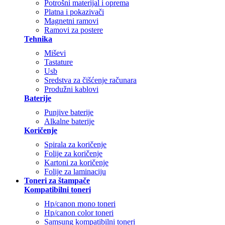
Potrošni materijal i oprema
Platna i pokazivači
Magnetni ramovi
Ramovi za postere
Tehnika
Miševi
Tastature
Usb
Sredstva za čišćenje računara
Produžni kablovi
Baterije
Punjive baterije
Alkalne baterije
Koričenje
Spirala za koričenje
Folije za koričenje
Kartoni za koričenje
Folije za laminaciju
Toneri za štampače
Kompatibilni toneri
Hp/canon mono toneri
Hp/canon color toneri
Samsung kompatibilni toneri