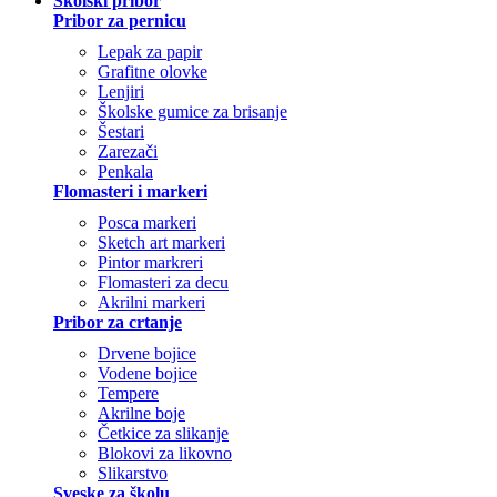
Školski pribor
Pribor za pernicu
Lepak za papir
Grafitne olovke
Lenjiri
Školske gumice za brisanje
Šestari
Zarezači
Penkala
Flomasteri i markeri
Posca markeri
Sketch art markeri
Pintor markreri
Flomasteri za decu
Akrilni markeri
Pribor za crtanje
Drvene bojice
Vodene bojice
Tempere
Akrilne boje
Četkice za slikanje
Blokovi za likovno
Slikarstvo
Sveske za školu