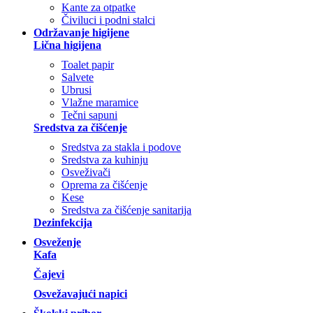
Kante za otpatke
Čiviluci i podni stalci
Održavanje higijene
Lična higijena
Toalet papir
Salvete
Ubrusi
Vlažne maramice
Tečni sapuni
Sredstva za čišćenje
Sredstva za stakla i podove
Sredstva za kuhinju
Osveživači
Oprema za čišćenje
Kese
Sredstva za čišćenje sanitarija
Dezinfekcija
Osveženje
Kafa
Čajevi
Osvežavajući napici