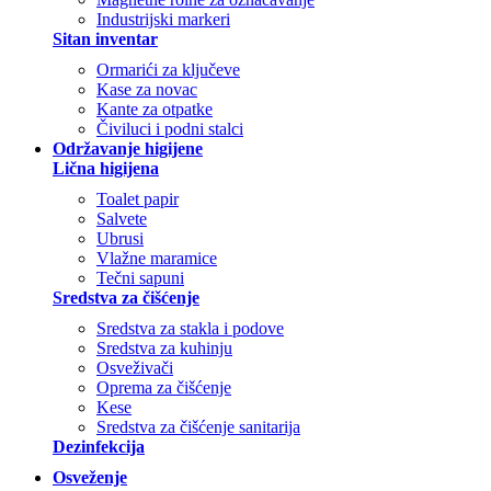
Industrijski markeri
Sitan inventar
Ormarići za ključeve
Kase za novac
Kante za otpatke
Čiviluci i podni stalci
Održavanje higijene
Lična higijena
Toalet papir
Salvete
Ubrusi
Vlažne maramice
Tečni sapuni
Sredstva za čišćenje
Sredstva za stakla i podove
Sredstva za kuhinju
Osveživači
Oprema za čišćenje
Kese
Sredstva za čišćenje sanitarija
Dezinfekcija
Osveženje