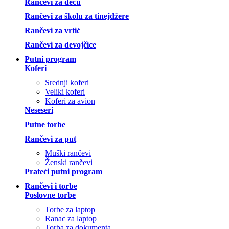
Rančevi za decu
Rančevi za školu za tinejdžere
Rančevi za vrtić
Rančevi za devojčice
Putni program
Koferi
Srednji koferi
Veliki koferi
Koferi za avion
Neseseri
Putne torbe
Rančevi za put
Muški rančevi
Ženski rančevi
Prateći putni program
Rančevi i torbe
Poslovne torbe
Torbe za laptop
Ranac za laptop
Torba za dokumenta