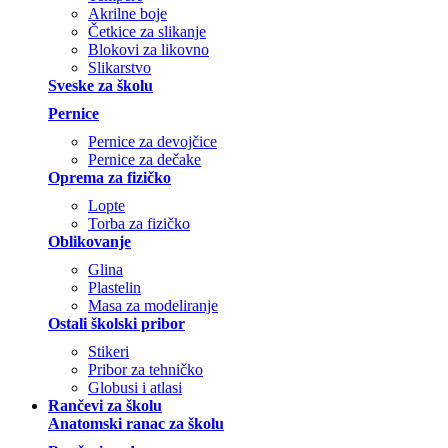
Akrilne boje
Četkice za slikanje
Blokovi za likovno
Slikarstvo
Sveske za školu
Pernice
Pernice za devojčice
Pernice za dečake
Oprema za fizičko
Lopte
Torba za fizičko
Oblikovanje
Glina
Plastelin
Masa za modeliranje
Ostali školski pribor
Stikeri
Pribor za tehničko
Globusi i atlasi
Rančevi za školu
Anatomski ranac za školu