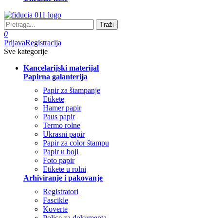
Traži
0
Prijava
Registracija
Sve kategorije
Kancelarijski materijal
Papirna galanterija
Papir za štampanje
Etikete
Hamer papir
Paus papir
Termo rolne
Ukrasni papir
Papir za color štampu
Papir u boji
Foto papir
Etikete u rolni
Arhiviranje i pakovanje
Registratori
Fascikle
Koverte
Police za dokumenta