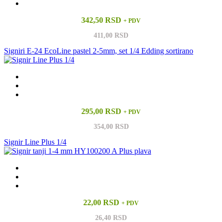
342,50 RSD
+ PDV
411,00 RSD
Signiri E-24 EcoLine pastel 2-5mm, set 1/4 Edding sortirano
295,00 RSD
+ PDV
354,00 RSD
Signir Line Plus 1/4
22,00 RSD
+ PDV
26,40 RSD