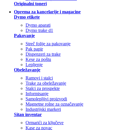
Originalni toneri
Oprema za kancelarije i magacine
Dymo etikete
Dymo aparati
Dymo trake d1
Pakovanje
Streč folije za pakovanje
Pak papir
Dispenzeri za trake
Kese za poštu
Lepljenje
Obeležavanje
Ramovi i stalci
Trake za obeležavanje
Stalci za prospekte
Informisanje
Samolepljivi proizvodi
Magnetne rolne za označavanje
Industrijski markeri
Sitan inventar
Ormarići za ključeve
Kase za novac