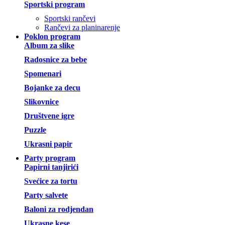
Sportski program
Sportski rančevi
Rančevi za planinarenje
Poklon program
Album za slike
Radosnice za bebe
Spomenari
Bojanke za decu
Slikovnice
Društvene igre
Puzzle
Ukrasni papir
Party program
Papirni tanjirići
Svećice za tortu
Party salvete
Baloni za rodjendan
Ukrasne kese