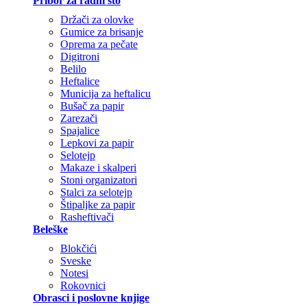
Pribor za radni sto
Držači za olovke
Gumice za brisanje
Oprema za pečate
Digitroni
Belilo
Heftalice
Municija za heftalicu
Bušač za papir
Zarezači
Spajalice
Lepkovi za papir
Selotejp
Makaze i skalperi
Stoni organizatori
Stalci za selotejp
Štipaljke za papir
Rasheftivači
Beleške
Blokčići
Sveske
Notesi
Rokovnici
Obrasci i poslovne knjige