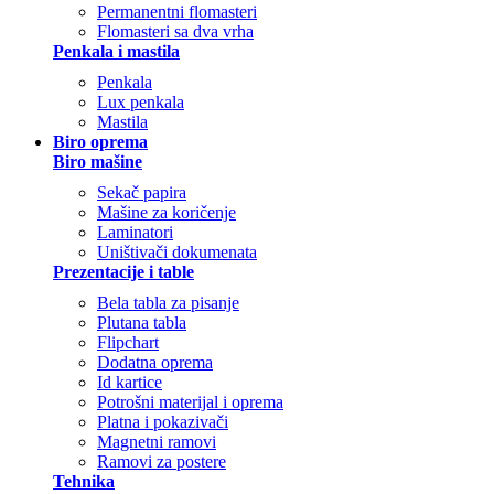
Permanentni flomasteri
Flomasteri sa dva vrha
Penkala i mastila
Penkala
Lux penkala
Mastila
Biro oprema
Biro mašine
Sekač papira
Mašine za koričenje
Laminatori
Uništivači dokumenata
Prezentacije i table
Bela tabla za pisanje
Plutana tabla
Flipchart
Dodatna oprema
Id kartice
Potrošni materijal i oprema
Platna i pokazivači
Magnetni ramovi
Ramovi za postere
Tehnika