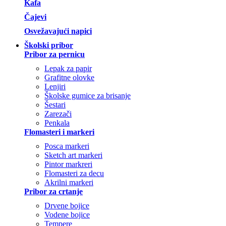
Kafa
Čajevi
Osvežavajući napici
Školski pribor
Pribor za pernicu
Lepak za papir
Grafitne olovke
Lenjiri
Školske gumice za brisanje
Šestari
Zarezači
Penkala
Flomasteri i markeri
Posca markeri
Sketch art markeri
Pintor markreri
Flomasteri za decu
Akrilni markeri
Pribor za crtanje
Drvene bojice
Vodene bojice
Tempere