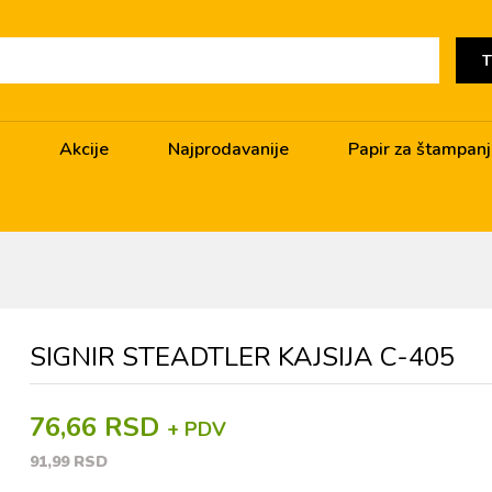
T
Akcije
Najprodavanije
Papir za štampan
SIGNIR STEADTLER KAJSIJA C-405
76,66 RSD
+ PDV
91,99 RSD