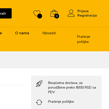
Prijava
raži
Registracija
0
je
O nama
Novosti
Praćenje
pošiljke
Besplatna dostava, za
porudžbine preko 8000 RSD sa
PDV
Praćenje pošiljke