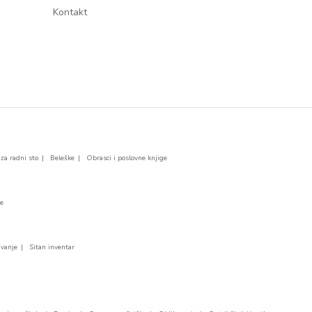
Kontakt
 za radni sto
Beleške
Obrasci i poslovne knjige
je
vanje
Sitan inventar