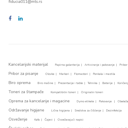
fiducia011@mts.rs
Kancelarijski materijal
Papirna galanterija
Arhiviranje i pakovanje
Pribor
Pribor za pisanje
Olovke
Markeri
Flomasteri
Penkala i mastila
Biro oprema
Biro mašine
Prezentacije i table
Tehnika
Baterije
Koričen
Toneri za štampače
Kompatibilni toneri
Originalni toneri
Oprema za kancelarije i magacine
Dymo etikete
Pakovanje
Obeleža
Održavanje higijene
Lična higijena
Sredstva za čišćenje
Dezinfekcija
Osveženje
Kafa
Čajevi
Osvežavajući napici