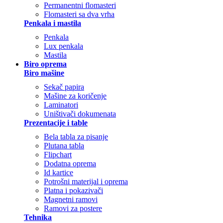
Permanentni flomasteri
Flomasteri sa dva vrha
Penkala i mastila
Penkala
Lux penkala
Mastila
Biro oprema
Biro mašine
Sekač papira
Mašine za koričenje
Laminatori
Uništivači dokumenata
Prezentacije i table
Bela tabla za pisanje
Plutana tabla
Flipchart
Dodatna oprema
Id kartice
Potrošni materijal i oprema
Platna i pokazivači
Magnetni ramovi
Ramovi za postere
Tehnika