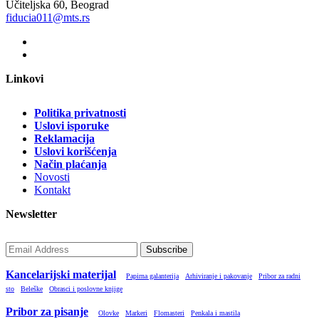
Učiteljska 60, Beograd
fiducia011@mts.rs
Linkovi
Politika privatnosti
Uslovi isporuke
Reklamacija
Uslovi korišćenja
Način plaćanja
Novosti
Kontakt
Newsletter
Subscribe
Kancelarijski materijal
Papirna galanterija
Arhiviranje i pakovanje
Pribor za radni
sto
Beleške
Obrasci i poslovne knjige
Pribor za pisanje
Olovke
Markeri
Flomasteri
Penkala i mastila