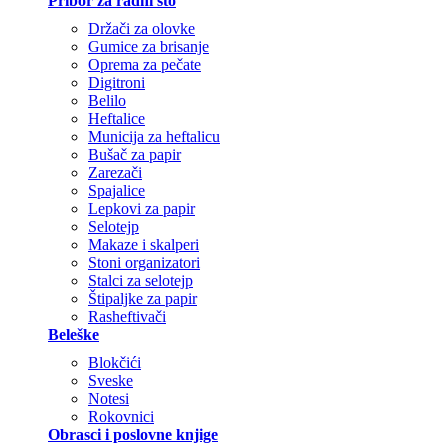
Pribor za radni sto
Držači za olovke
Gumice za brisanje
Oprema za pečate
Digitroni
Belilo
Heftalice
Municija za heftalicu
Bušač za papir
Zarezači
Spajalice
Lepkovi za papir
Selotejp
Makaze i skalperi
Stoni organizatori
Stalci za selotejp
Štipaljke za papir
Rasheftivači
Beleške
Blokčići
Sveske
Notesi
Rokovnici
Obrasci i poslovne knjige