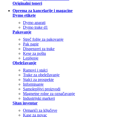
Originalni toneri
Oprema za kancelarije i magacine
Dymo etikete
Dymo aparati
Dymo trake d1
Pakovanje
Streč folije za pakovanje
Pak papir
Dispenzeri za trake
Kese za poštu
Lepljenje
Obeležavanje
Ramovi i stalci
Trake za obeležavanje
Stalci za prospekte
Informisanje
Samolepljivi proizvodi
Magnetne rolne za označavanje
Industrijski markeri
Sitan inventar
Ormarići za ključeve
Kase za novac