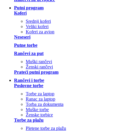
Putni program
Koferi
Srednji koferi
Veliki koferi
Koferi za avion
Neseseri
Putne torbe
Rančevi za put
Muški rančevi
Ženski rančevi
Prateći putni program
Rančevi i torbe
Poslovne torbe
Torbe za laptop
Ranac za laptop
Torba za dokumenta
Muške torbe
Ženske torbice
Torbe za plažu
Pletene torbe za plažu