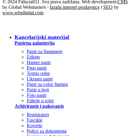
© 2024 Fiducia011. Sva prava zadržana. Web development:
CMS
by Global Webmasters -
Izrada internet prodavnice
i
SEO
by
www.wbsdigital.com
SVE KATEGORIJE
Kancelarijski materijal
Papirna galanterija
Papir za štampanje
Etikete
Hamer papir
Paus papir
Termo rolne
Ukrasni papir
Papir za color štampu
Papir u boji
Foto papir
Etikete u rolni
Arhiviranje i pakovanje
Registratori
Fascikle
Koverte
Police za dokumenta