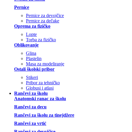
Pernice
Pernice za devojčice
Pernice za dečake
Oprema za fizičko
Lopte
Torba za fizičko
Oblikovanje
Glina
Plastelin
Masa za modeliranje
Ostali školski pribor
Stikeri
Pribor za tehničko
Globusi i atlasi
Rančevi za školu
Anatomski ranac za školu
Rančevi za decu
Rančevi za školu za tinejdžere
Rančevi za vrtić
Rančevi za devojčice