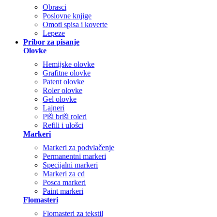
Obrasci
Poslovne knjige
Omoti spisa i koverte
Lepeze
Pribor za pisanje
Olovke
Hemijske olovke
Grafitne olovke
Patent olovke
Roler olovke
Gel olovke
Lajneri
Piši briši roleri
Refili i ulošci
Markeri
Markeri za podvlačenje
Permanentni markeri
Specijalni markeri
Markeri za cd
Posca markeri
Paint markeri
Flomasteri
Flomasteri za tekstil