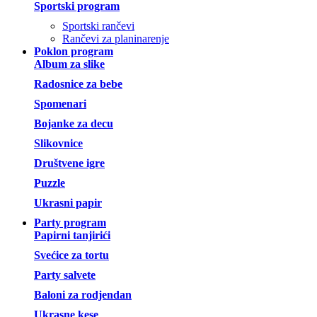
Sportski program
Sportski rančevi
Rančevi za planinarenje
Poklon program
Album za slike
Radosnice za bebe
Spomenari
Bojanke za decu
Slikovnice
Društvene igre
Puzzle
Ukrasni papir
Party program
Papirni tanjirići
Svećice za tortu
Party salvete
Baloni za rodjendan
Ukrasne kese