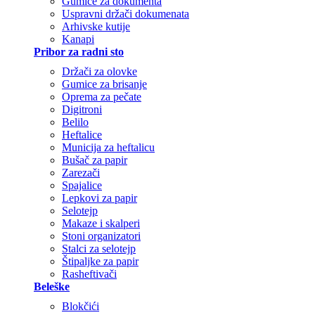
Gumice za dokumenta
Uspravni držači dokumenata
Arhivske kutije
Kanapi
Pribor za radni sto
Držači za olovke
Gumice za brisanje
Oprema za pečate
Digitroni
Belilo
Heftalice
Municija za heftalicu
Bušač za papir
Zarezači
Spajalice
Lepkovi za papir
Selotejp
Makaze i skalperi
Stoni organizatori
Stalci za selotejp
Štipaljke za papir
Rasheftivači
Beleške
Blokčići