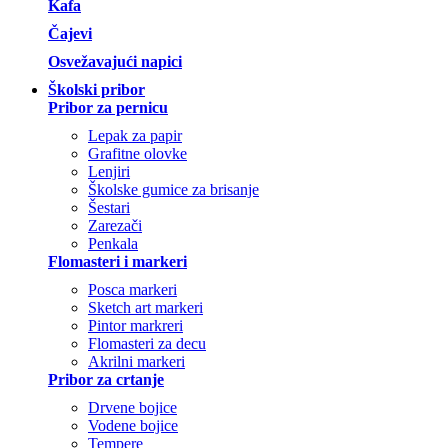
Kafa
Čajevi
Osvežavajući napici
Školski pribor
Pribor za pernicu
Lepak za papir
Grafitne olovke
Lenjiri
Školske gumice za brisanje
Šestari
Zarezači
Penkala
Flomasteri i markeri
Posca markeri
Sketch art markeri
Pintor markreri
Flomasteri za decu
Akrilni markeri
Pribor za crtanje
Drvene bojice
Vodene bojice
Tempere