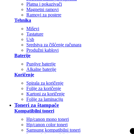
Platna i pokazivači
Magnetni ramovi
Ramovi za postere
Tehnika
Miševi
Tastature
Usb
Sredstva za čišćenje računara
Produžni kablovi
Baterije
Punjive baterije
Alkalne baterije
Koričenje
Spirala za koričenje
Folije za koričenje
Kartoni za koričenje
Folije za laminaciju
Toneri za štampače
Kompatibilni toneri
Hp/canon mono toneri
Hp/canon color toneri
Samsung kompatibilni toneri