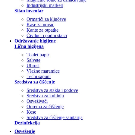
Industrijski markeri
Sitan inventar
Ormarići za ključeve
Kase za novac
Kante za otpatke
Čiviluci i podni stalci
Održavanje higijene
Lična higijena
Toalet papir
Salvete
Ubrusi
Vlažne maramice
Tečni sapuni
Sredstva za čišćenje
Sredstva za stakla i podove
Sredstva za kuhinju
Osveživači
Oprema za čišćenje
Kese
Sredstva za čišćenje sanitarija
Dezinfekcija
Osveženje