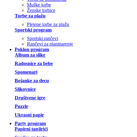
Muške torbe
Ženske torbice
Torbe za plažu
Pletene torbe za plažu
Sportski program
Sportski rančevi
Rančevi za planinarenje
Poklon program
Album za slike
Radosnice za bebe
Spomenari
Bojanke za decu
Slikovnice
Društvene igre
Puzzle
Ukrasni papir
Party program
Papirni tanjirići