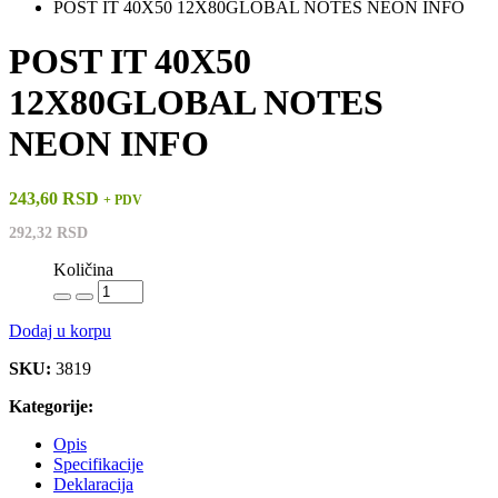
POST IT 40X50 12X80GLOBAL NOTES NEON INFO
POST IT 40X50
12X80GLOBAL NOTES
NEON INFO
243,60 RSD
+ PDV
292,32 RSD
Količina
Dodaj u korpu
SKU:
3819
Kategorije:
Opis
Specifikacije
Deklaracija