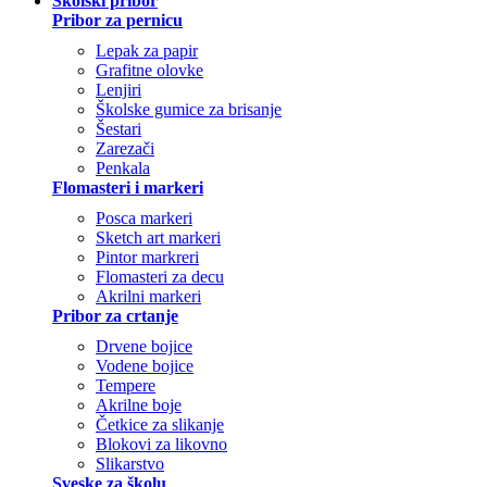
Školski pribor
Pribor za pernicu
Lepak za papir
Grafitne olovke
Lenjiri
Školske gumice za brisanje
Šestari
Zarezači
Penkala
Flomasteri i markeri
Posca markeri
Sketch art markeri
Pintor markreri
Flomasteri za decu
Akrilni markeri
Pribor za crtanje
Drvene bojice
Vodene bojice
Tempere
Akrilne boje
Četkice za slikanje
Blokovi za likovno
Slikarstvo
Sveske za školu