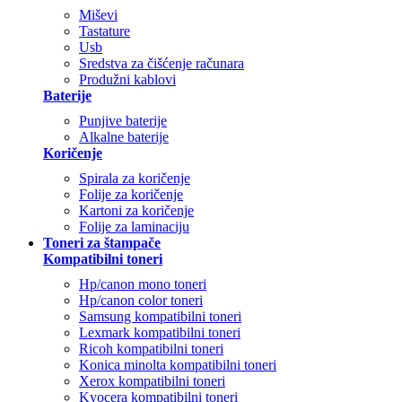
Miševi
Tastature
Usb
Sredstva za čišćenje računara
Produžni kablovi
Baterije
Punjive baterije
Alkalne baterije
Koričenje
Spirala za koričenje
Folije za koričenje
Kartoni za koričenje
Folije za laminaciju
Toneri za štampače
Kompatibilni toneri
Hp/canon mono toneri
Hp/canon color toneri
Samsung kompatibilni toneri
Lexmark kompatibilni toneri
Ricoh kompatibilni toneri
Konica minolta kompatibilni toneri
Xerox kompatibilni toneri
Kyocera kompatibilni toneri