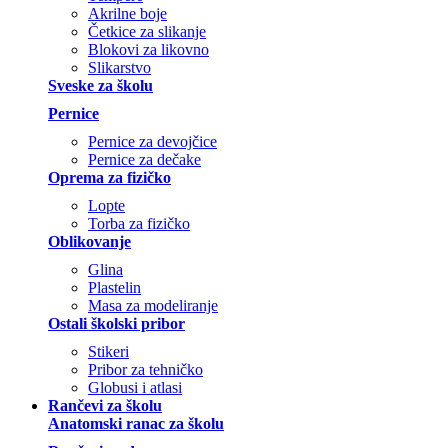
Akrilne boje
Četkice za slikanje
Blokovi za likovno
Slikarstvo
Sveske za školu
Pernice
Pernice za devojčice
Pernice za dečake
Oprema za fizičko
Lopte
Torba za fizičko
Oblikovanje
Glina
Plastelin
Masa za modeliranje
Ostali školski pribor
Stikeri
Pribor za tehničko
Globusi i atlasi
Rančevi za školu
Anatomski ranac za školu