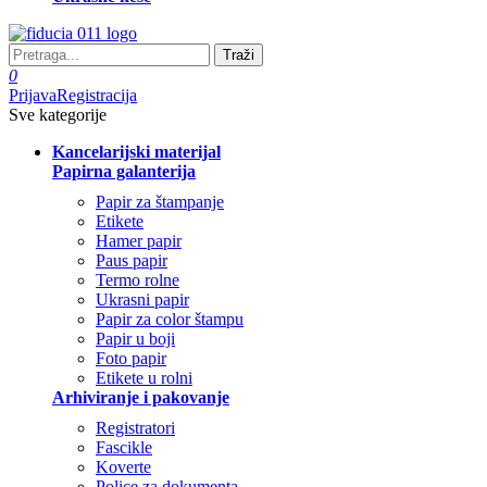
Traži
0
Prijava
Registracija
Sve kategorije
Kancelarijski materijal
Papirna galanterija
Papir za štampanje
Etikete
Hamer papir
Paus papir
Termo rolne
Ukrasni papir
Papir za color štampu
Papir u boji
Foto papir
Etikete u rolni
Arhiviranje i pakovanje
Registratori
Fascikle
Koverte
Police za dokumenta