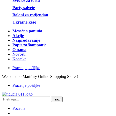
Svećice za tortu
Party salvete
Baloni za rodjendan
Ukrasne kese
Mesečna ponuda
Akcije
Najprodavanije
Papir za štampanje
O nama
Novosti
Kontakt
Praćenje pošiljke
Welcome to Martfury Online Shopping Store !
Praćenje pošiljke
Traži
Početna