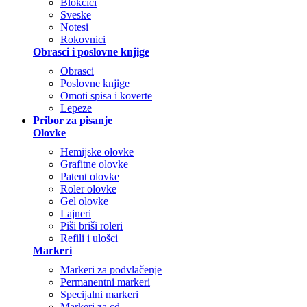
Blokčići
Sveske
Notesi
Rokovnici
Obrasci i poslovne knjige
Obrasci
Poslovne knjige
Omoti spisa i koverte
Lepeze
Pribor za pisanje
Olovke
Hemijske olovke
Grafitne olovke
Patent olovke
Roler olovke
Gel olovke
Lajneri
Piši briši roleri
Refili i ulošci
Markeri
Markeri za podvlačenje
Permanentni markeri
Specijalni markeri
Markeri za cd