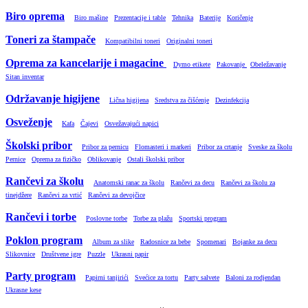
Biro oprema
Biro mašine
Prezentacije i table
Tehnika
Baterije
Koričenje
Toneri za štampače
Kompatibilni toneri
Originalni toneri
Oprema za kancelarije i magacine
Dymo etikete
Pakovanje
Obeležavanje
Sitan inventar
Održavanje higijene
Lična higijena
Sredstva za čišćenje
Dezinfekcija
Osveženje
Kafa
Čajevi
Osvežavajući napici
Školski pribor
Pribor za pernicu
Flomasteri i markeri
Pribor za crtanje
Sveske za školu
Pernice
Oprema za fizičko
Oblikovanje
Ostali školski pribor
Rančevi za školu
Anatomski ranac za školu
Rančevi za decu
Rančevi za školu za
tinejdžere
Rančevi za vrtić
Rančevi za devojčice
Rančevi i torbe
Poslovne torbe
Torbe za plažu
Sportski program
Poklon program
Album za slike
Radosnice za bebe
Spomenari
Bojanke za decu
Slikovnice
Društvene igre
Puzzle
Ukrasni papir
Party program
Papirni tanjirići
Svećice za tortu
Party salvete
Baloni za rodjendan
Ukrasne kese