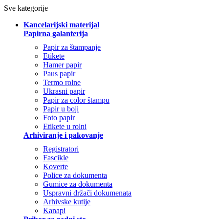
Sve kategorije
Kancelarijski materijal
Papirna galanterija
Papir za štampanje
Etikete
Hamer papir
Paus papir
Termo rolne
Ukrasni papir
Papir za color štampu
Papir u boji
Foto papir
Etikete u rolni
Arhiviranje i pakovanje
Registratori
Fascikle
Koverte
Police za dokumenta
Gumice za dokumenta
Uspravni držači dokumenata
Arhivske kutije
Kanapi