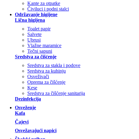
Kante za otpatke
Čiviluci i podni stalci
Održavanje higijene
Lična higijena
Toalet papir
Salvete
Ubrusi
Vlažne maramice
Tečni sapuni
Sredstva za čišćenje
Sredstva za stakla i podove
Sredstva za kuhinju
Osveživači
Oprema za čišćenje
Kese
Sredstva za čišćenje sanitarija
Dezinfekcija
Osveženje
Kafa
Čajevi
Osvežavajući napici