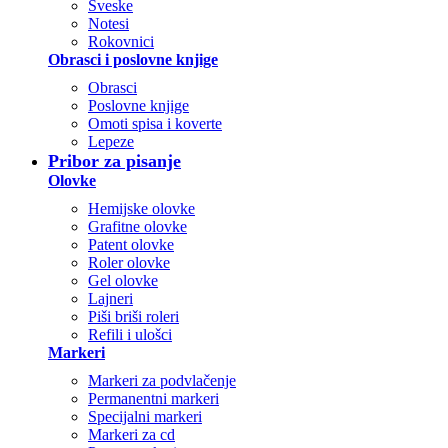
Sveske
Notesi
Rokovnici
Obrasci i poslovne knjige
Obrasci
Poslovne knjige
Omoti spisa i koverte
Lepeze
Pribor za pisanje
Olovke
Hemijske olovke
Grafitne olovke
Patent olovke
Roler olovke
Gel olovke
Lajneri
Piši briši roleri
Refili i ulošci
Markeri
Markeri za podvlačenje
Permanentni markeri
Specijalni markeri
Markeri za cd