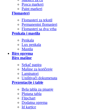
Posca markeri
Paint markeri
Flomasteri
Flomasteri za tekstil
Permanentni flomasteri
Flomasteri sa dva vrha
Penkala i mastila
Penkala
Lux penkala
Mastila
Biro oprema
Biro mašine
Sekač papira
Mašine za koričenje
Laminatori
Uništivači dokumenata
Prezentacije i table
Bela tabla za pisanje
Plutana tabla
Flipchart
Dodatna oprema
Id kartice