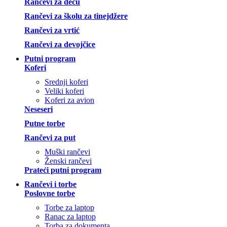
Rančevi za decu
Rančevi za školu za tinejdžere
Rančevi za vrtić
Rančevi za devojčice
Putni program
Koferi
Srednji koferi
Veliki koferi
Koferi za avion
Neseseri
Putne torbe
Rančevi za put
Muški rančevi
Ženski rančevi
Prateći putni program
Rančevi i torbe
Poslovne torbe
Torbe za laptop
Ranac za laptop
Torba za dokumenta