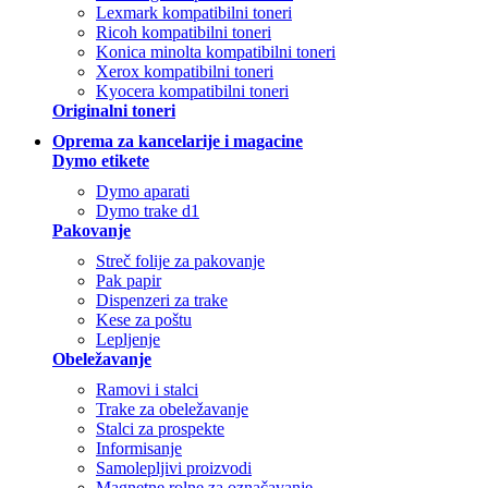
Lexmark kompatibilni toneri
Ricoh kompatibilni toneri
Konica minolta kompatibilni toneri
Xerox kompatibilni toneri
Kyocera kompatibilni toneri
Originalni toneri
Oprema za kancelarije i magacine
Dymo etikete
Dymo aparati
Dymo trake d1
Pakovanje
Streč folije za pakovanje
Pak papir
Dispenzeri za trake
Kese za poštu
Lepljenje
Obeležavanje
Ramovi i stalci
Trake za obeležavanje
Stalci za prospekte
Informisanje
Samolepljivi proizvodi
Magnetne rolne za označavanje