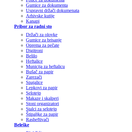
Gumice za dokumenta
Uspravni držači dokumenata
Arhivske kutije
Kanapi
Pribor za radni sto
Držači za olovke
Gumice za brisanje
Oprema za pečate
Digitroni
Belilo
Heftalice
Municija za heftalicu
Bušač za papir
Zarezači
Spajalice
Lepkovi za papir
Selotejp
Makaze i skalperi
Stoni organizatori
Stalci za selotejp
Štipaljke za papir
Rasheftivači
Beleške