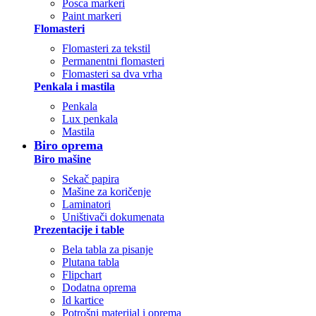
Posca markeri
Paint markeri
Flomasteri
Flomasteri za tekstil
Permanentni flomasteri
Flomasteri sa dva vrha
Penkala i mastila
Penkala
Lux penkala
Mastila
Biro oprema
Biro mašine
Sekač papira
Mašine za koričenje
Laminatori
Uništivači dokumenata
Prezentacije i table
Bela tabla za pisanje
Plutana tabla
Flipchart
Dodatna oprema
Id kartice
Potrošni materijal i oprema