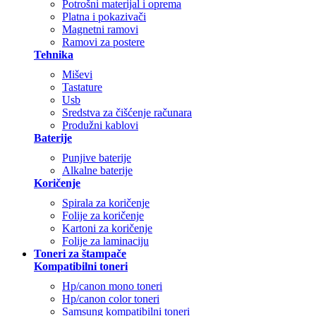
Potrošni materijal i oprema
Platna i pokazivači
Magnetni ramovi
Ramovi za postere
Tehnika
Miševi
Tastature
Usb
Sredstva za čišćenje računara
Produžni kablovi
Baterije
Punjive baterije
Alkalne baterije
Koričenje
Spirala za koričenje
Folije za koričenje
Kartoni za koričenje
Folije za laminaciju
Toneri za štampače
Kompatibilni toneri
Hp/canon mono toneri
Hp/canon color toneri
Samsung kompatibilni toneri