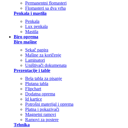
Permanentni flomasteri
Flomasteri sa dva vrha
Penkala i mastila
Penkala
Lux penkala
Mastila
Biro oprema
Biro mašine
Sekač papira
Mašine za koričenje
Laminatori
Uništivači dokumenata
Prezentacije i table
Bela tabla za pisanje
Plutana tabla
Flipchart
Dodatna oprema
Id kartice
Potrošni materijal i oprema
Platna i pokazivači
Magnetni ramovi
Ramovi za postere
Tehnika