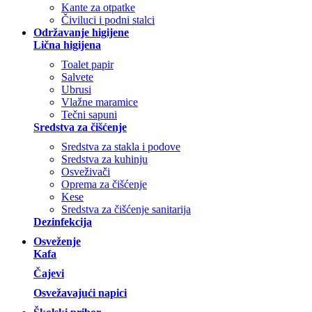
Kante za otpatke
Čiviluci i podni stalci
Održavanje higijene
Lična higijena
Toalet papir
Salvete
Ubrusi
Vlažne maramice
Tečni sapuni
Sredstva za čišćenje
Sredstva za stakla i podove
Sredstva za kuhinju
Osveživači
Oprema za čišćenje
Kese
Sredstva za čišćenje sanitarija
Dezinfekcija
Osveženje
Kafa
Čajevi
Osvežavajući napici