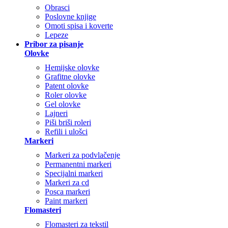
Obrasci
Poslovne knjige
Omoti spisa i koverte
Lepeze
Pribor za pisanje
Olovke
Hemijske olovke
Grafitne olovke
Patent olovke
Roler olovke
Gel olovke
Lajneri
Piši briši roleri
Refili i ulošci
Markeri
Markeri za podvlačenje
Permanentni markeri
Specijalni markeri
Markeri za cd
Posca markeri
Paint markeri
Flomasteri
Flomasteri za tekstil