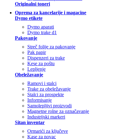
Originalni toneri
Oprema za kancelarije i magacine
Dymo etikete
Dymo aparati
Dymo trake d1
Pakovanje
Streč folije za pakovanje
Pak papir
Dispenzeri za trake
Kese za poštu
Lepljenje
Obeležavanje
Ramovi i stalci
Trake za obeležavanje
Stalci za prospekte
Informisanje
Samolepljivi proizvodi
Magnetne rolne za označavanje
Industrijski markeri
Sitan inventar
Ormarići za ključeve
Kase za novac