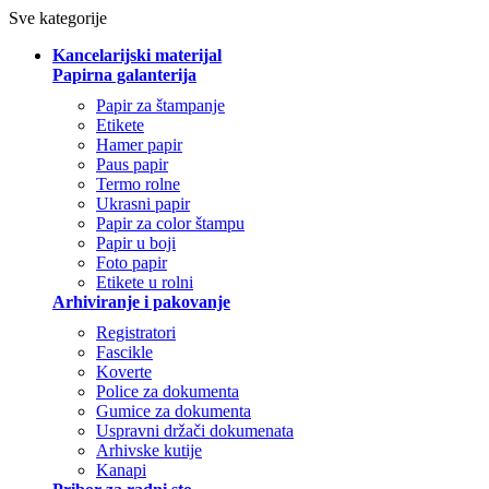
Sve kategorije
Kancelarijski materijal
Papirna galanterija
Papir za štampanje
Etikete
Hamer papir
Paus papir
Termo rolne
Ukrasni papir
Papir za color štampu
Papir u boji
Foto papir
Etikete u rolni
Arhiviranje i pakovanje
Registratori
Fascikle
Koverte
Police za dokumenta
Gumice za dokumenta
Uspravni držači dokumenata
Arhivske kutije
Kanapi