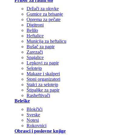
Pribor za radni sto
Držači za olovke
Gumice za brisanje
Oprema za pečate
Digitroni
Belilo
Heftalice
Municija za heftalicu
Bušač za papir
Zarezači
Spajalice
Lepkovi za papir
Selotejp
Makaze i skalperi
Stoni organizatori
Stalci za selotejp
Štipaljke za papir
Rasheftivači
Beleške
Blokčići
Sveske
Notesi
Rokovnici
Obrasci i poslovne knjige