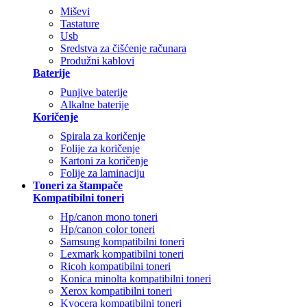
Miševi
Tastature
Usb
Sredstva za čišćenje računara
Produžni kablovi
Baterije
Punjive baterije
Alkalne baterije
Koričenje
Spirala za koričenje
Folije za koričenje
Kartoni za koričenje
Folije za laminaciju
Toneri za štampače
Kompatibilni toneri
Hp/canon mono toneri
Hp/canon color toneri
Samsung kompatibilni toneri
Lexmark kompatibilni toneri
Ricoh kompatibilni toneri
Konica minolta kompatibilni toneri
Xerox kompatibilni toneri
Kyocera kompatibilni toneri