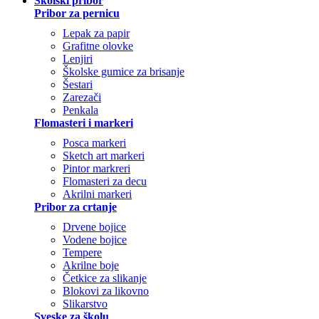
Školski pribor
Pribor za pernicu
Lepak za papir
Grafitne olovke
Lenjiri
Školske gumice za brisanje
Šestari
Zarezači
Penkala
Flomasteri i markeri
Posca markeri
Sketch art markeri
Pintor markreri
Flomasteri za decu
Akrilni markeri
Pribor za crtanje
Drvene bojice
Vodene bojice
Tempere
Akrilne boje
Četkice za slikanje
Blokovi za likovno
Slikarstvo
Sveske za školu