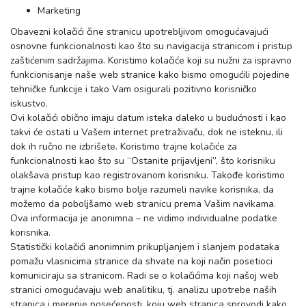
Marketing
Obavezni kolačići čine stranicu upotrebljivom omogućavajući
osnovne funkcionalnosti kao što su navigacija stranicom i pristup
zaštićenim sadržajima. Koristimo kolačiće koji su nužni za ispravno
funkcionisanje naše web stranice kako bismo omogućili pojedine
tehničke funkcije i tako Vam osigurali pozitivno korisničko
iskustvo.
Ovi kolačići obično imaju datum isteka daleko u budućnosti i kao
takvi će ostati u Vašem internet pretraživaču, dok ne isteknu, ili
dok ih ručno ne izbrišete. Koristimo trajne kolačiće za
funkcionalnosti kao što su “Ostanite prijavljeni”, što korisniku
olakšava pristup kao registrovanom korisniku. Takođe koristimo
trajne kolačiće kako bismo bolje razumeli navike korisnika, da
možemo da poboljšamo web stranicu prema Vašim navikama.
Ova informacija je anonimna – ne vidimo individualne podatke
korisnika.
Statistički kolačići anonimnim prikupljanjem i slanjem podataka
pomažu vlasnicima stranice da shvate na koji način posetioci
komuniciraju sa stranicom. Radi se o kolačićima koji našoj web
stranici omogućavaju web analitiku, tj. analizu upotrebe naših
stranica i merenje posećenosti, koju web stranica sprovodi kako