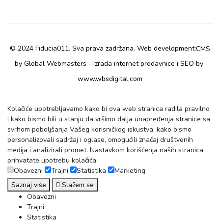
© 2024 Fiducia011. Sva prava zadržana. Web development:
CMS
by Global Webmasters -
i
by
Izrada internet prodavnice
SEO
www.wbsdigital.com
Kolačiće upotrebljavamo kako bi ova web stranica radila pravilno
i kako bismo bili u stanju da vršimo dalja unapređenja stranice sa
svrhom poboljšanja Vašeg korisničkog iskustva, kako bismo
personalizovali sadržaj i oglase, omogućili značaj društvenih
medija i analizirali promet. Nastavkom korišćenja naših stranica
prihvatate upotrebu kolačića.
Obavezni
Trajni
Statistika
Marketing
Saznaj više
Slažem se
Obavezni
Trajni
Statistika