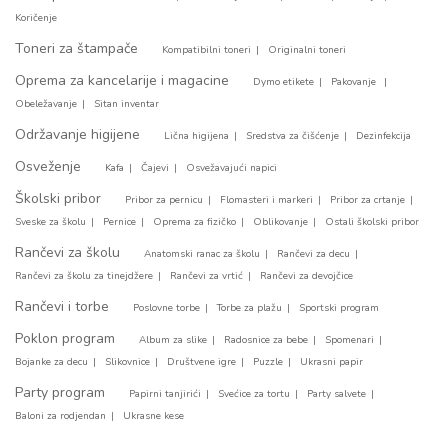
Koričenje
Toneri za štampače
Kompatibilni toneri
Originalni toneri
Oprema za kancelarije i magacine
Dymo etikete
Pakovanje
Obeležavanje
Sitan inventar
Održavanje higijene
Lična higijena
Sredstva za čišćenje
Dezinfekcija
Osveženje
Kafa
Čajevi
Osvežavajući napici
Školski pribor
Pribor za pernicu
Flomasteri i markeri
Pribor za crtanje
Sveske za školu
Pernice
Oprema za fizičko
Oblikovanje
Ostali školski pribor
Rančevi za školu
Anatomski ranac za školu
Rančevi za decu
Rančevi za školu za tinejdžere
Rančevi za vrtić
Rančevi za devojčice
Rančevi i torbe
Poslovne torbe
Torbe za plažu
Sportski program
Poklon program
Album za slike
Radosnice za bebe
Spomenari
Bojanke za decu
Slikovnice
Društvene igre
Puzzle
Ukrasni papir
Party program
Papirni tanjirići
Svećice za tortu
Party salvete
Baloni za rodjendan
Ukrasne kese