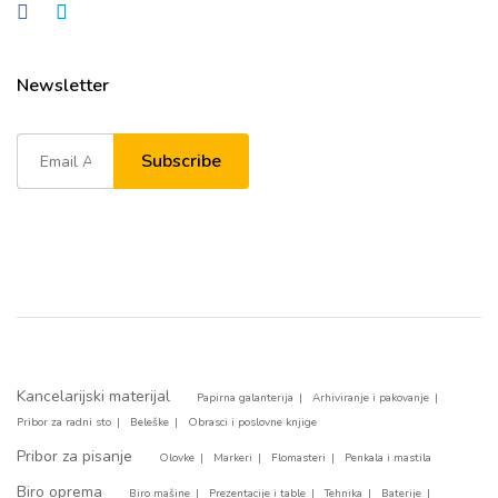
Newsletter
Subscribe
Kancelarijski materijal
Papirna galanterija
Arhiviranje i pakovanje
Pribor za radni sto
Beleške
Obrasci i poslovne knjige
Pribor za pisanje
Olovke
Markeri
Flomasteri
Penkala i mastila
Biro oprema
Biro mašine
Prezentacije i table
Tehnika
Baterije