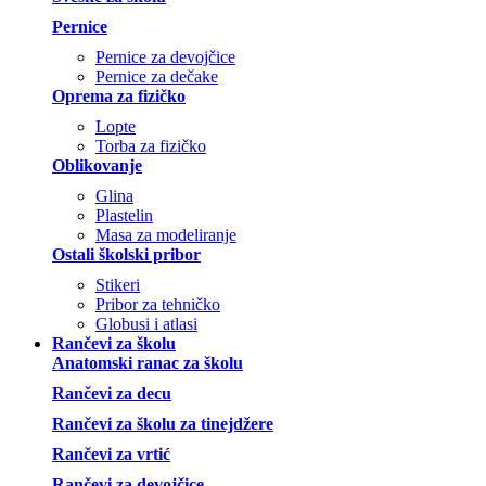
Pernice
Pernice za devojčice
Pernice za dečake
Oprema za fizičko
Lopte
Torba za fizičko
Oblikovanje
Glina
Plastelin
Masa za modeliranje
Ostali školski pribor
Stikeri
Pribor za tehničko
Globusi i atlasi
Rančevi za školu
Anatomski ranac za školu
Rančevi za decu
Rančevi za školu za tinejdžere
Rančevi za vrtić
Rančevi za devojčice