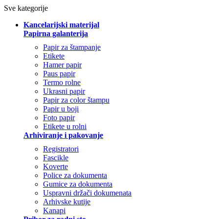
Sve kategorije
Kancelarijski materijal
Papirna galanterija
Papir za štampanje
Etikete
Hamer papir
Paus papir
Termo rolne
Ukrasni papir
Papir za color štampu
Papir u boji
Foto papir
Etikete u rolni
Arhiviranje i pakovanje
Registratori
Fascikle
Koverte
Police za dokumenta
Gumice za dokumenta
Uspravni držači dokumenata
Arhivske kutije
Kanapi