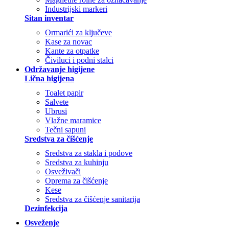
Industrijski markeri
Sitan inventar
Ormarići za ključeve
Kase za novac
Kante za otpatke
Čiviluci i podni stalci
Održavanje higijene
Lična higijena
Toalet papir
Salvete
Ubrusi
Vlažne maramice
Tečni sapuni
Sredstva za čišćenje
Sredstva za stakla i podove
Sredstva za kuhinju
Osveživači
Oprema za čišćenje
Kese
Sredstva za čišćenje sanitarija
Dezinfekcija
Osveženje