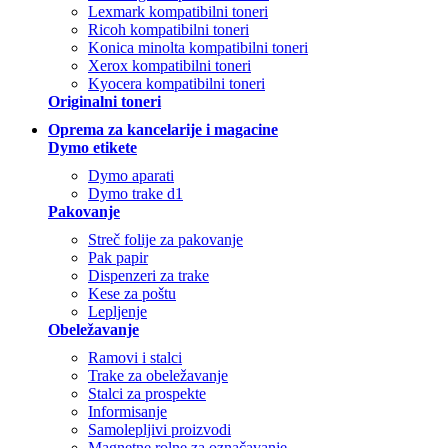
Lexmark kompatibilni toneri
Ricoh kompatibilni toneri
Konica minolta kompatibilni toneri
Xerox kompatibilni toneri
Kyocera kompatibilni toneri
Originalni toneri
Oprema za kancelarije i magacine
Dymo etikete
Dymo aparati
Dymo trake d1
Pakovanje
Streč folije za pakovanje
Pak papir
Dispenzeri za trake
Kese za poštu
Lepljenje
Obeležavanje
Ramovi i stalci
Trake za obeležavanje
Stalci za prospekte
Informisanje
Samolepljivi proizvodi
Magnetne rolne za označavanje