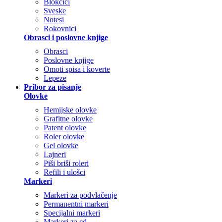
Blokčići
Sveske
Notesi
Rokovnici
Obrasci i poslovne knjige
Obrasci
Poslovne knjige
Omoti spisa i koverte
Lepeze
Pribor za pisanje
Olovke
Hemijske olovke
Grafitne olovke
Patent olovke
Roler olovke
Gel olovke
Lajneri
Piši briši roleri
Refili i ulošci
Markeri
Markeri za podvlačenje
Permanentni markeri
Specijalni markeri
Markeri za cd