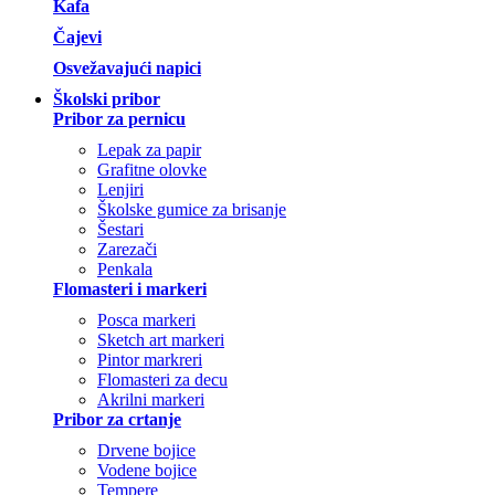
Kafa
Čajevi
Osvežavajući napici
Školski pribor
Pribor za pernicu
Lepak za papir
Grafitne olovke
Lenjiri
Školske gumice za brisanje
Šestari
Zarezači
Penkala
Flomasteri i markeri
Posca markeri
Sketch art markeri
Pintor markreri
Flomasteri za decu
Akrilni markeri
Pribor za crtanje
Drvene bojice
Vodene bojice
Tempere