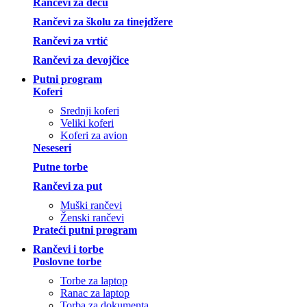
Rančevi za decu
Rančevi za školu za tinejdžere
Rančevi za vrtić
Rančevi za devojčice
Putni program
Koferi
Srednji koferi
Veliki koferi
Koferi za avion
Neseseri
Putne torbe
Rančevi za put
Muški rančevi
Ženski rančevi
Prateći putni program
Rančevi i torbe
Poslovne torbe
Torbe za laptop
Ranac za laptop
Torba za dokumenta