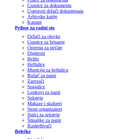
Gumice za dokumenta
Uspravni držači dokumenata
Arhivske kutije
Kanapi
Pribor za radni sto
Držači za olovke
Gumice za brisanje
Oprema za pečate
Digitroni
Belilo
Heftalice
Municija za heftalicu
Bušač za papir
Zarezači
Spajalice
Lepkovi za papir
Selotejp
Makaze i skalperi
Stoni organizatori
Stalci za selotejp
Štipaljke za papir
Rasheftivači
Beleške