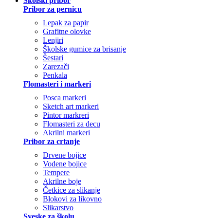
Školski pribor
Pribor za pernicu
Lepak za papir
Grafitne olovke
Lenjiri
Školske gumice za brisanje
Šestari
Zarezači
Penkala
Flomasteri i markeri
Posca markeri
Sketch art markeri
Pintor markreri
Flomasteri za decu
Akrilni markeri
Pribor za crtanje
Drvene bojice
Vodene bojice
Tempere
Akrilne boje
Četkice za slikanje
Blokovi za likovno
Slikarstvo
Sveske za školu