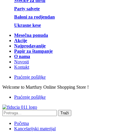
Svećice za tortu
Party salvete
Baloni za rodjendan
Ukrasne kese
Mesečna ponuda
Akcije
Najprodavanije
Papir za štampanje
O nama
Novosti
Kontakt
Praćenje pošiljke
Welcome to Martfury Online Shopping Store !
Praćenje pošiljke
Traži
Početna
Kancelarijski materijal