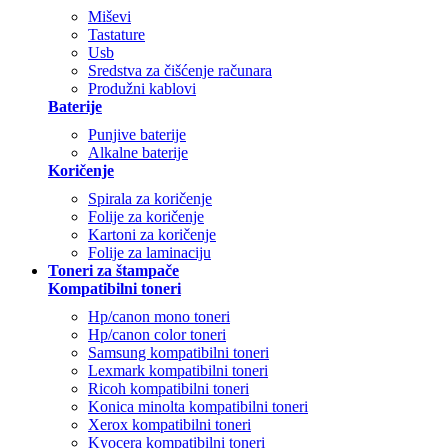
Miševi
Tastature
Usb
Sredstva za čišćenje računara
Produžni kablovi
Baterije
Punjive baterije
Alkalne baterije
Koričenje
Spirala za koričenje
Folije za koričenje
Kartoni za koričenje
Folije za laminaciju
Toneri za štampače
Kompatibilni toneri
Hp/canon mono toneri
Hp/canon color toneri
Samsung kompatibilni toneri
Lexmark kompatibilni toneri
Ricoh kompatibilni toneri
Konica minolta kompatibilni toneri
Xerox kompatibilni toneri
Kyocera kompatibilni toneri