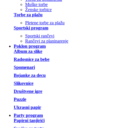
Muške torbe
Ženske torbice
Torbe za plažu
Pletene torbe za plažu
Sportski program
Sportski rančevi
Rančevi za planinarenje
Poklon program
Album za slike
Radosnice za bebe
Spomenari
Bojanke za decu
Slikovnice
Društvene igre
Puzzle
Ukrasni papir
Party program
Papirni tanjirići