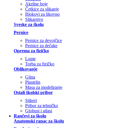
Akrilne boje
Četkice za slikanje
Blokovi za likovno
Slikarstvo
Sveske za školu
Pernice
Pernice za devojčice
Pernice za dečake
Oprema za fizičko
Lopte
Torba za fizičko
Oblikovanje
Glina
Plastelin
Masa za modeliranje
Ostali školski pribor
Stikeri
Pribor za tehničko
Globusi i atlasi
Rančevi za školu
Anatomski ranac za školu