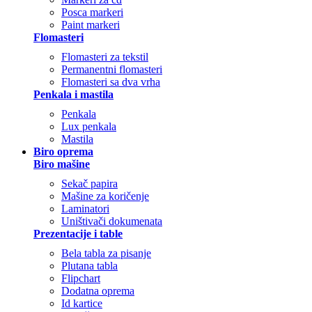
Posca markeri
Paint markeri
Flomasteri
Flomasteri za tekstil
Permanentni flomasteri
Flomasteri sa dva vrha
Penkala i mastila
Penkala
Lux penkala
Mastila
Biro oprema
Biro mašine
Sekač papira
Mašine za koričenje
Laminatori
Uništivači dokumenata
Prezentacije i table
Bela tabla za pisanje
Plutana tabla
Flipchart
Dodatna oprema
Id kartice