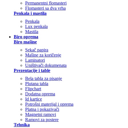
Permanentni flomasteri
Flomasteri sa dva vrha
Penkala i mastila
Penkala
Lux penkala
Mastila
Biro oprema
Biro mašine
Sekač papira
Mašine za koričenje
Laminatori
Uništivači dokumenata
Prezentacije i table
Bela tabla za pisanje
Plutana tabla
Flipchart
Dodatna oprema
Id kartice
Potrošni materijal i oprema
Platna i pokazivači
Magnetni ramovi
Ramovi za postere
Tehnika