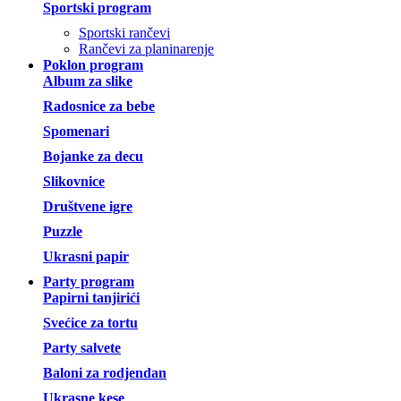
Sportski program
Sportski rančevi
Rančevi za planinarenje
Poklon program
Album za slike
Radosnice za bebe
Spomenari
Bojanke za decu
Slikovnice
Društvene igre
Puzzle
Ukrasni papir
Party program
Papirni tanjirići
Svećice za tortu
Party salvete
Baloni za rodjendan
Ukrasne kese