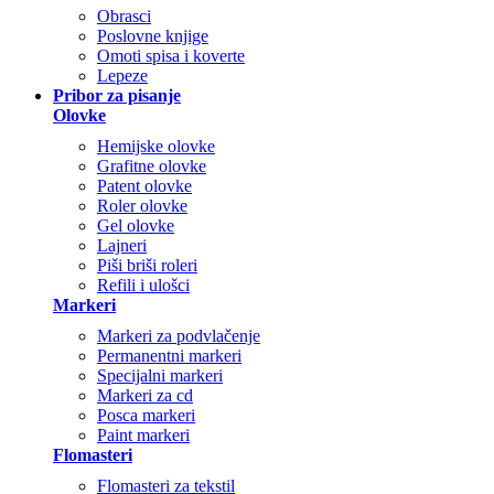
Obrasci
Poslovne knjige
Omoti spisa i koverte
Lepeze
Pribor za pisanje
Olovke
Hemijske olovke
Grafitne olovke
Patent olovke
Roler olovke
Gel olovke
Lajneri
Piši briši roleri
Refili i ulošci
Markeri
Markeri za podvlačenje
Permanentni markeri
Specijalni markeri
Markeri za cd
Posca markeri
Paint markeri
Flomasteri
Flomasteri za tekstil