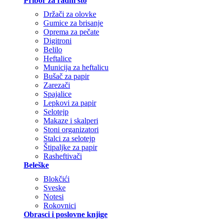
Pribor za radni sto
Držači za olovke
Gumice za brisanje
Oprema za pečate
Digitroni
Belilo
Heftalice
Municija za heftalicu
Bušač za papir
Zarezači
Spajalice
Lepkovi za papir
Selotejp
Makaze i skalperi
Stoni organizatori
Stalci za selotejp
Štipaljke za papir
Rasheftivači
Beleške
Blokčići
Sveske
Notesi
Rokovnici
Obrasci i poslovne knjige