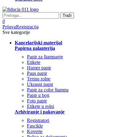
Traži
0
Prijava
Registracija
Sve kategorije
Kancelarijski materijal
Papirna galanterija
Papir za štampanje
Etikete
Hamer papir
Paus papir
Termo rolne
Ukrasni papir
Papir za color štampu
Papir u boji
Foto papir
Etikete u rolni
Arhiviranje i pakovanje
Registratori
Fascikle
Koverte
Police za dokumenta