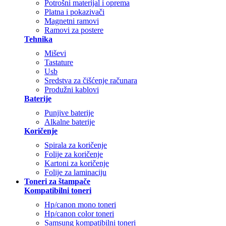
Potrošni materijal i oprema
Platna i pokazivači
Magnetni ramovi
Ramovi za postere
Tehnika
Miševi
Tastature
Usb
Sredstva za čišćenje računara
Produžni kablovi
Baterije
Punjive baterije
Alkalne baterije
Koričenje
Spirala za koričenje
Folije za koričenje
Kartoni za koričenje
Folije za laminaciju
Toneri za štampače
Kompatibilni toneri
Hp/canon mono toneri
Hp/canon color toneri
Samsung kompatibilni toneri