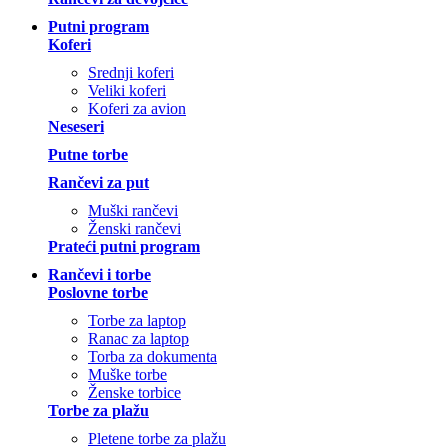
Putni program
Koferi
Srednji koferi
Veliki koferi
Koferi za avion
Neseseri
Putne torbe
Rančevi za put
Muški rančevi
Ženski rančevi
Prateći putni program
Rančevi i torbe
Poslovne torbe
Torbe za laptop
Ranac za laptop
Torba za dokumenta
Muške torbe
Ženske torbice
Torbe za plažu
Pletene torbe za plažu