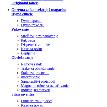
Originalni toneri
Oprema za kancelarije i magacine
Dymo etikete
Dymo aparati
Dymo trake d1
Pakovanje
Streč folije za pakovanje
Pak papir
Dispenzeri za trake
Kese za poštu
Lepljenje
Obeležavanje
Ramovi i stalci
Trake za obeležavanje
Stalci za prospekte
Informisanje
Samolepljivi proizvodi
Magnetne rolne za označavanje
Industrijski markeri
Sitan inventar
Ormarići za ključeve
Kase za novac