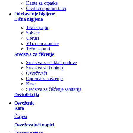
Kante za otpatke
Čiviluci i podni stalci
Održavanje higijene
Lična higijena
Toalet papir
Salvete
Ubrusi
Vlažne maramice
Tečni sapuni
Sredstva za čišćenje
Sredstva za stakla i podove
Sredstva za kuhinju
Osveživači
Oprema za čišćenje
Kese
Sredstva za čišćenje sanitarija
Dezinfekcija
Osveženje
Kafa
Čajevi
Osvežavajući napici