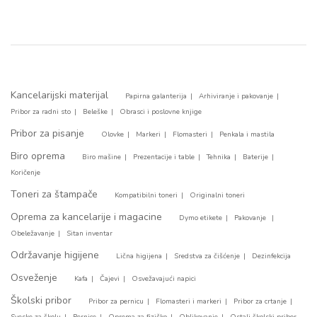
Kancelarijski materijal
Papirna galanterija
Arhiviranje i pakovanje
Pribor za radni sto
Beleške
Obrasci i poslovne knjige
Pribor za pisanje
Olovke
Markeri
Flomasteri
Penkala i mastila
Biro oprema
Biro mašine
Prezentacije i table
Tehnika
Baterije
Koričenje
Toneri za štampače
Kompatibilni toneri
Originalni toneri
Oprema za kancelarije i magacine
Dymo etikete
Pakovanje
Obeležavanje
Sitan inventar
Održavanje higijene
Lična higijena
Sredstva za čišćenje
Dezinfekcija
Osveženje
Kafa
Čajevi
Osvežavajući napici
Školski pribor
Pribor za pernicu
Flomasteri i markeri
Pribor za crtanje
Sveske za školu
Pernice
Oprema za fizičko
Oblikovanje
Ostali školski pribor