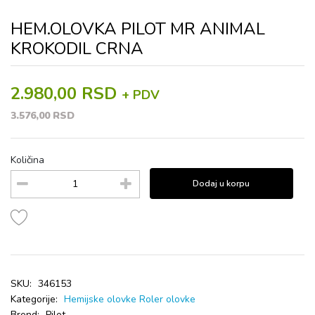
HEM.OLOVKA PILOT MR ANIMAL
KROKODIL CRNA
2.980,00 RSD
+ PDV
3.576,00 RSD
Količina
Dodaj u korpu
SKU:
346153
Kategorije:
Hemijske olovke
Roler olovke
Brend:
Pilot