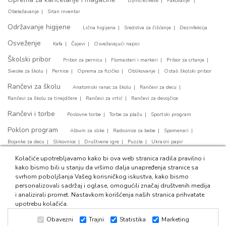
Dymo etikete
Pakovanje
Obeležavanje
Sitan inventar
Održavanje higijene
Lična higijena
Sredstva za čišćenje
Dezinfekcija
Osveženje
Kafa
Čajevi
Osvežavajući napici
Školski pribor
Pribor za pernicu
Flomasteri i markeri
Pribor za crtanje
Sveske za školu
Pernice
Oprema za fizičko
Oblikovanje
Ostali školski pribor
Rančevi za školu
Anatomski ranac za školu
Rančevi za decu
Rančevi za školu za tinejdžere
Rančevi za vrtić
Rančevi za devojčice
Rančevi i torbe
Poslovne torbe
Torbe za plažu
Sportski program
Poklon program
Album za slike
Radosnice za bebe
Spomenari
Bojanke za decu
Slikovnice
Društvene igre
Puzzle
Ukrasni papir
Party program
Kolačiće upotrebljavamo kako bi ova web stranica radila pravilno i
Papirni tanjirići
Svećice za tortu
Party salvete
kako bismo bili u stanju da vršimo dalja unapređenja stranice sa
Baloni za rodjendan
Ukrasne kese
svrhom poboljšanja Vašeg korisničkog iskustva, kako bismo
personalizovali sadržaj i oglase, omogućili značaj društvenih medija
i analizirali promet. Nastavkom korišćenja naših stranica prihvatate
upotrebu kolačića.
Obavezni
Trajni
Statistika
Marketing