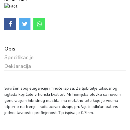
Opis
Specifikacije
Deklaracija
Savršen spoj elegancije i finoće ispisa. Za ljubitelje luksuznog
izgleda koji žele vrhunski kvalitet. Mr hemijska olovka sa novom
generacijom hibridnog mastila ima metalno telo koje je veoma
otporno na trenje i sofisticirani dizajn, pružajući odličan balans
jednostavnosti i prefinjenosti.Tip ispisa je 0.7mm.