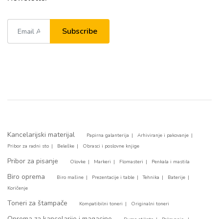
Subscribe
Kancelarijski materijal
Papirna galanterija
Arhiviranje i pakovanje
Pribor za radni sto
Beleške
Obrasci i poslovne knjige
Pribor za pisanje
Olovke
Markeri
Flomasteri
Penkala i mastila
Biro oprema
Biro mašine
Prezentacije i table
Tehnika
Baterije
Koričenje
Toneri za štampače
Kompatibilni toneri
Originalni toneri
Oprema za kancelarije i magacine