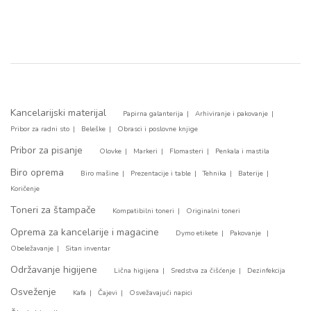
Kancelarijski materijal
Papirna galanterija
Arhiviranje i pakovanje
Pribor za radni sto
Beleške
Obrasci i poslovne knjige
Pribor za pisanje
Olovke
Markeri
Flomasteri
Penkala i mastila
Biro oprema
Biro mašine
Prezentacije i table
Tehnika
Baterije
Koričenje
Toneri za štampače
Kompatibilni toneri
Originalni toneri
Oprema za kancelarije i magacine
Dymo etikete
Pakovanje
Obeležavanje
Sitan inventar
Održavanje higijene
Lična higijena
Sredstva za čišćenje
Dezinfekcija
Osveženje
Kafa
Čajevi
Osvežavajući napici