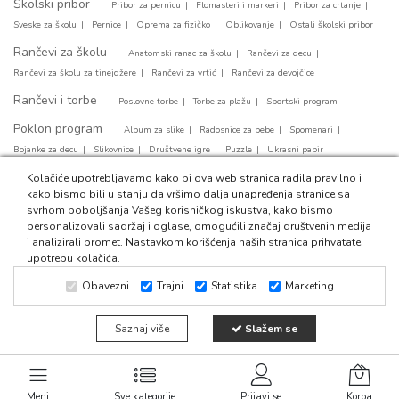
Školski pribor
Pribor za pernicu
Flomasteri i markeri
Pribor za crtanje
Sveske za školu
Pernice
Oprema za fizičko
Oblikovanje
Ostali školski pribor
Rančevi za školu
Anatomski ranac za školu
Rančevi za decu
Rančevi za školu za tinejdžere
Rančevi za vrtić
Rančevi za devojčice
Rančevi i torbe
Poslovne torbe
Torbe za plažu
Sportski program
Poklon program
Album za slike
Radosnice za bebe
Spomenari
Bojanke za decu
Slikovnice
Društvene igre
Puzzle
Ukrasni papir
Party program
Kolačiće upotrebljavamo kako bi ova web stranica radila pravilno i
Papirni tanjirići
Svećice za tortu
Party salvete
kako bismo bili u stanju da vršimo dalja unapređenja stranice sa
Baloni za rodjendan
Ukrasne kese
svrhom poboljšanja Vašeg korisničkog iskustva, kako bismo
personalizovali sadržaj i oglase, omogućili značaj društvenih medija
i analizirali promet. Nastavkom korišćenja naših stranica prihvatate
upotrebu kolačića.
Obavezni
Trajni
Statistika
Marketing
© 2024 Fiducia011. Sva prava zadržana. Web development:
CMS
Saznaj više
Slažem se
by Global Webmasters -
i
by
Izrada internet prodavnice
SEO
www.wbsdigital.com
Meni
Sve kategorije
Prijavi se
Korpa