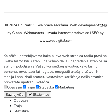
© 2024 Fiducia011. Sva prava zadržana. Web development:
CMS
by Global Webmasters -
i
by
Izrada internet prodavnice
SEO
www.wbsdigital.com
Kolačiće upotrebljavamo kako bi ova web stranica radila pravilno
i kako bismo bili u stanju da vršimo dalja unapređenja stranice sa
svrhom poboljšanja Vašeg korisničkog iskustva, kako bismo
personalizovali sadržaj i oglase, omogućili značaj društvenih
medija i analizirali promet. Nastavkom korišćenja naših stranica
prihvatate upotrebu kolačića.
Obavezni
Trajni
Statistika
Marketing
Saznaj više
Slažem se
Obavezni
Trajni
Statistika