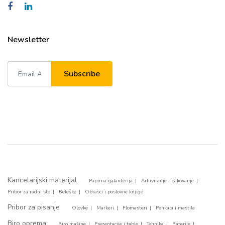
Newsletter
Subscribe
Kancelarijski materijal
Papirna galanterija
Arhiviranje i pakovanje
Pribor za radni sto
Beleške
Obrasci i poslovne knjige
Pribor za pisanje
Olovke
Markeri
Flomasteri
Penkala i mastila
Biro oprema
Biro mašine
Prezentacije i table
Tehnika
Baterije