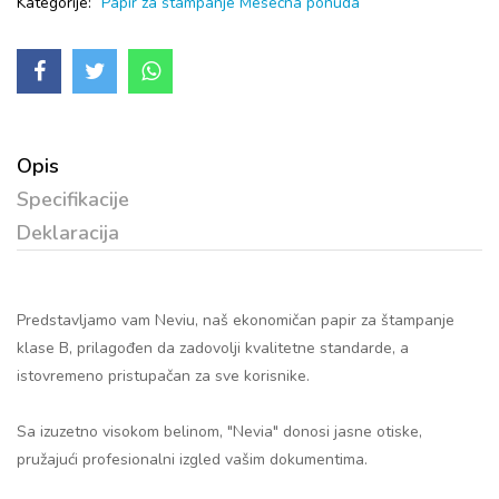
Kategorije:
Papir za štampanje
Mesečna ponuda
Opis
Specifikacije
Deklaracija
Predstavljamo vam Neviu, naš ekonomičan papir za štampanje
klase B, prilagođen da zadovolji kvalitetne standarde, a
istovremeno pristupačan za sve korisnike.
Sa izuzetno visokom belinom, "Nevia" donosi jasne otiske,
pružajući profesionalni izgled vašim dokumentima.