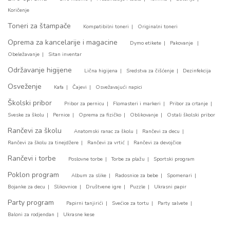
Koričenje
Toneri za štampače
Kompatibilni toneri
Originalni toneri
Oprema za kancelarije i magacine
Dymo etikete
Pakovanje
Obeležavanje
Sitan inventar
Održavanje higijene
Lična higijena
Sredstva za čišćenje
Dezinfekcija
Osveženje
Kafa
Čajevi
Osvežavajući napici
Školski pribor
Pribor za pernicu
Flomasteri i markeri
Pribor za crtanje
Sveske za školu
Pernice
Oprema za fizičko
Oblikovanje
Ostali školski pribor
Rančevi za školu
Anatomski ranac za školu
Rančevi za decu
Rančevi za školu za tinejdžere
Rančevi za vrtić
Rančevi za devojčice
Rančevi i torbe
Poslovne torbe
Torbe za plažu
Sportski program
Poklon program
Album za slike
Radosnice za bebe
Spomenari
Bojanke za decu
Slikovnice
Društvene igre
Puzzle
Ukrasni papir
Party program
Papirni tanjirići
Svećice za tortu
Party salvete
Baloni za rodjendan
Ukrasne kese