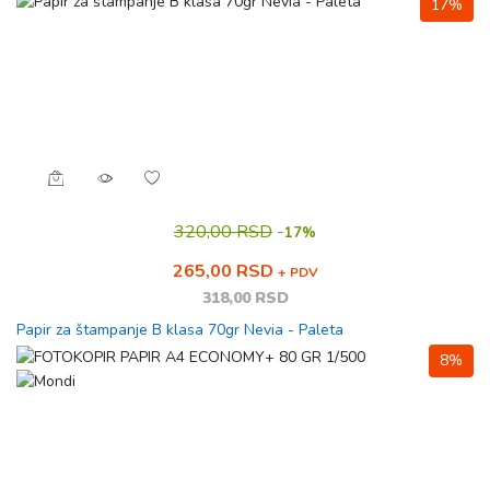
17%
320,00 RSD
-
17%
265,00 RSD
+ PDV
318,00 RSD
Papir za štampanje B klasa 70gr Nevia - Paleta
8%