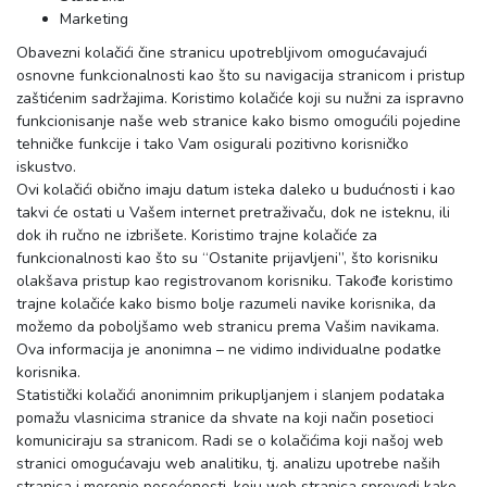
Marketing
Obavezni kolačići čine stranicu upotrebljivom omogućavajući
osnovne funkcionalnosti kao što su navigacija stranicom i pristup
zaštićenim sadržajima. Koristimo kolačiće koji su nužni za ispravno
funkcionisanje naše web stranice kako bismo omogućili pojedine
tehničke funkcije i tako Vam osigurali pozitivno korisničko
iskustvo.
Ovi kolačići obično imaju datum isteka daleko u budućnosti i kao
takvi će ostati u Vašem internet pretraživaču, dok ne isteknu, ili
dok ih ručno ne izbrišete. Koristimo trajne kolačiće za
funkcionalnosti kao što su “Ostanite prijavljeni”, što korisniku
olakšava pristup kao registrovanom korisniku. Takođe koristimo
trajne kolačiće kako bismo bolje razumeli navike korisnika, da
možemo da poboljšamo web stranicu prema Vašim navikama.
Ova informacija je anonimna – ne vidimo individualne podatke
korisnika.
Statistički kolačići anonimnim prikupljanjem i slanjem podataka
pomažu vlasnicima stranice da shvate na koji način posetioci
komuniciraju sa stranicom. Radi se o kolačićima koji našoj web
stranici omogućavaju web analitiku, tj. analizu upotrebe naših
stranica i merenje posećenosti, koju web stranica sprovodi kako