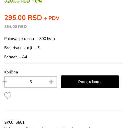
-
320,00 RSD
8%
295,00 RSD
+ PDV
354,00 RSD
Pakovanje u risu - 500 lista
Broj risa u kutiji - 5
Format - A4
Količina
Dodaj u korpu
SKU:
6501