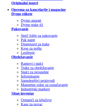
Originalni toneri
Oprema za kancelarije i magacine
Dymo etikete
Dymo aparati
Dymo trake d1
Pakovanje
Streč folije za pakovanje
Pak papir
Dispenzeri za trake
Kese za poštu
Lepljenje
Obeležavanje
Ramovi i stalci
Trake za obeležavanje
Stalci za prospekte
Informisanje
Samolepljivi proizvodi
Magnetne rolne za označavanje
Industrijski markeri
Sitan inventar
Ormarići za ključeve
Kase za novac