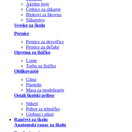
Akrilne boje
Četkice za slikanje
Blokovi za likovno
Slikarstvo
Sveske za školu
Pernice
Pernice za devojčice
Pernice za dečake
Oprema za fizičko
Lopte
Torba za fizičko
Oblikovanje
Glina
Plastelin
Masa za modeliranje
Ostali školski pribor
Stikeri
Pribor za tehničko
Globusi i atlasi
Rančevi za školu
Anatomski ranac za školu