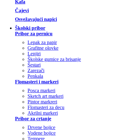
Kafa
Čajevi
Osvežavajući napici
Školski pribor
Pribor za pernicu
Lepak za papir
Grafitne olovke
Lenjiri
Školske gumice za brisanje
Šestari
Zarezači
Penkala
Flomasteri i markeri
Posca markeri
Sketch art markeri
Pintor markreri
Flomasteri za decu
Akrilni markeri
Pribor za crtanje
Drvene bojice
Vodene bojice
Tempere