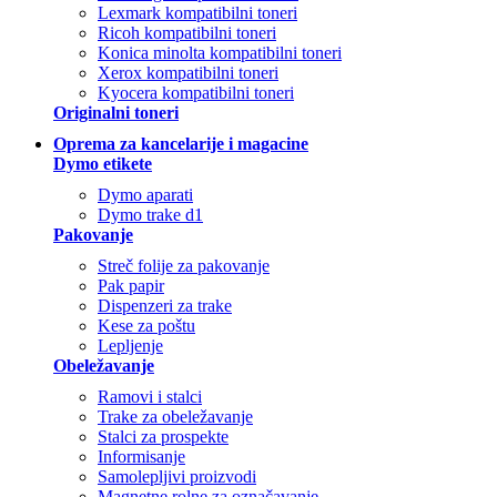
Lexmark kompatibilni toneri
Ricoh kompatibilni toneri
Konica minolta kompatibilni toneri
Xerox kompatibilni toneri
Kyocera kompatibilni toneri
Originalni toneri
Oprema za kancelarije i magacine
Dymo etikete
Dymo aparati
Dymo trake d1
Pakovanje
Streč folije za pakovanje
Pak papir
Dispenzeri za trake
Kese za poštu
Lepljenje
Obeležavanje
Ramovi i stalci
Trake za obeležavanje
Stalci za prospekte
Informisanje
Samolepljivi proizvodi
Magnetne rolne za označavanje