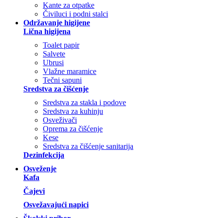
Kante za otpatke
Čiviluci i podni stalci
Održavanje higijene
Lična higijena
Toalet papir
Salvete
Ubrusi
Vlažne maramice
Tečni sapuni
Sredstva za čišćenje
Sredstva za stakla i podove
Sredstva za kuhinju
Osveživači
Oprema za čišćenje
Kese
Sredstva za čišćenje sanitarija
Dezinfekcija
Osveženje
Kafa
Čajevi
Osvežavajući napici