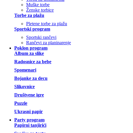
Muške torbe
Ženske torbice
Torbe za plažu
Pletene torbe za plažu
Sportski program
Sportski rančevi
Rančevi za planinarenje
Poklon program
Album za slike
Radosnice za bebe
Spomenari
Bojanke za decu
Slikovnice
Društvene igre
Puzzle
Ukrasni papir
Party program
Papirni tanjirići