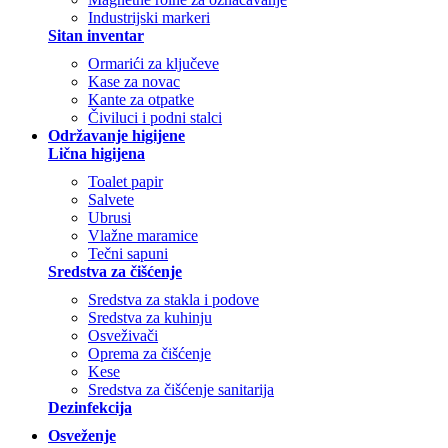
Industrijski markeri
Sitan inventar
Ormarići za ključeve
Kase za novac
Kante za otpatke
Čiviluci i podni stalci
Održavanje higijene
Lična higijena
Toalet papir
Salvete
Ubrusi
Vlažne maramice
Tečni sapuni
Sredstva za čišćenje
Sredstva za stakla i podove
Sredstva za kuhinju
Osveživači
Oprema za čišćenje
Kese
Sredstva za čišćenje sanitarija
Dezinfekcija
Osveženje