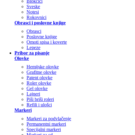
Blokčići
Sveske
Notesi
Rokovnici
Obrasci i poslovne knjige
Obrasci
Poslovne knjige
Omoti spisa i koverte
Lepeze
Pribor za pisanje
Olovke
Hemijske olovke
Grafitne olovke
Patent olovke
Roler olovke
Gel olovke
Lajneri
Piši briši roleri
Refili i ulošci
Markeri
Markeri za podvlačenje
Permanentni markeri
Specijalni markeri
Markeri za cd