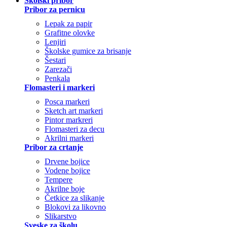
Školski pribor
Pribor za pernicu
Lepak za papir
Grafitne olovke
Lenjiri
Školske gumice za brisanje
Šestari
Zarezači
Penkala
Flomasteri i markeri
Posca markeri
Sketch art markeri
Pintor markreri
Flomasteri za decu
Akrilni markeri
Pribor za crtanje
Drvene bojice
Vodene bojice
Tempere
Akrilne boje
Četkice za slikanje
Blokovi za likovno
Slikarstvo
Sveske za školu