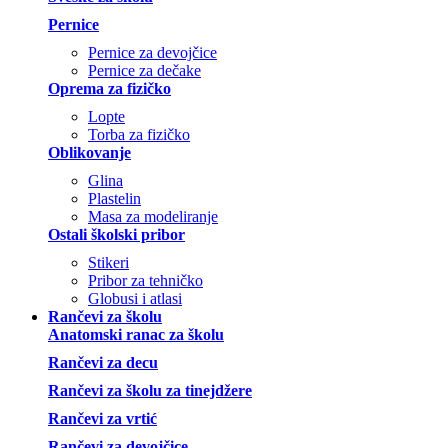
Pernice
Pernice za devojčice
Pernice za dečake
Oprema za fizičko
Lopte
Torba za fizičko
Oblikovanje
Glina
Plastelin
Masa za modeliranje
Ostali školski pribor
Stikeri
Pribor za tehničko
Globusi i atlasi
Rančevi za školu
Anatomski ranac za školu
Rančevi za decu
Rančevi za školu za tinejdžere
Rančevi za vrtić
Rančevi za devojčice