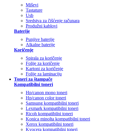
Miševi
Tastature
Usb
Sredstva za čišćenje računara
Produžni kablovi
Baterije
Punjive baterije
Alkalne baterije
Koričenje
Spirala za koričenje
Folije za koričenje
Kartoni za koričenje
Folije za laminaciju
Toneri za štampače
Kompatibilni toneri
Hp/canon mono toneri
Hp/canon color toneri
Samsung kompatibilni toneri
Lexmark kompatibilni toneri
Ricoh kompatibilni toneri
Konica minolta kompatibilni toneri
Xerox kompatibilni toneri
Kyocera kompatibilni toneri