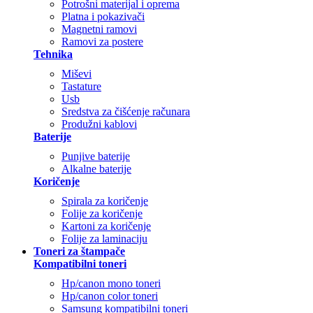
Potrošni materijal i oprema
Platna i pokazivači
Magnetni ramovi
Ramovi za postere
Tehnika
Miševi
Tastature
Usb
Sredstva za čišćenje računara
Produžni kablovi
Baterije
Punjive baterije
Alkalne baterije
Koričenje
Spirala za koričenje
Folije za koričenje
Kartoni za koričenje
Folije za laminaciju
Toneri za štampače
Kompatibilni toneri
Hp/canon mono toneri
Hp/canon color toneri
Samsung kompatibilni toneri