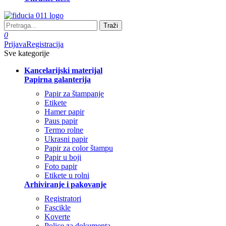
Traži
0
Prijava
Registracija
Sve kategorije
Kancelarijski materijal
Papirna galanterija
Papir za štampanje
Etikete
Hamer papir
Paus papir
Termo rolne
Ukrasni papir
Papir za color štampu
Papir u boji
Foto papir
Etikete u rolni
Arhiviranje i pakovanje
Registratori
Fascikle
Koverte
Police za dokumenta