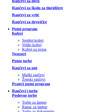
Rančevi za decu
Rančevi za školu za tinejdžere
Rančevi za vrtić
Rančevi za devojčice
Putni program
Koferi
Srednji koferi
Veliki koferi
Koferi za avion
Neseseri
Putne torbe
Rančevi za put
Muški rančevi
Ženski rančevi
Prateći putni program
Rančevi i torbe
Poslovne torbe
Torbe za laptop
Ranac za laptop
Torba za dokumenta