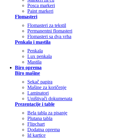
Posca markeri
Paint markeri
Flomasteri
Flomasteri za tekstil
Permanentni flomasteri
Flomasteri sa dva vrha
Penkala i mastila
Penkala
Lux penkala
Mastila
Biro oprema
Biro mašine
Sekač papira
Mašine za koričenje
Laminatori
Uništivači dokumenata
Prezentacije i table
Bela tabla za pisanje
Plutana tabla
Flipchart
Dodatna oprema
Id kartice