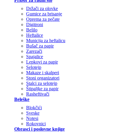
Pribor za radni sto
Držači za olovke
Gumice za brisanje
Oprema za pečate
Digitroni
Belilo
Heftalice
Municija za heftalicu
Bušač za papir
Zarezači
Spajalice
Lepkovi za papir
Selotejp
Makaze i skalperi
Stoni organizatori
Stalci za selotejp
Štipaljke za papir
Rasheftivači
Beleške
Blokčići
Sveske
Notesi
Rokovnici
Obrasci i poslovne knjige