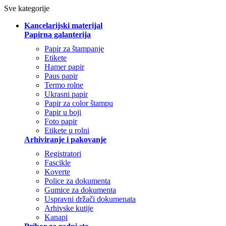
Sve kategorije
Kancelarijski materijal
Papirna galanterija
Papir za štampanje
Etikete
Hamer papir
Paus papir
Termo rolne
Ukrasni papir
Papir za color štampu
Papir u boji
Foto papir
Etikete u rolni
Arhiviranje i pakovanje
Registratori
Fascikle
Koverte
Police za dokumenta
Gumice za dokumenta
Uspravni držači dokumenata
Arhivske kutije
Kanapi