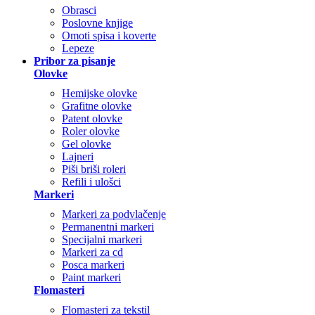
Obrasci
Poslovne knjige
Omoti spisa i koverte
Lepeze
Pribor za pisanje
Olovke
Hemijske olovke
Grafitne olovke
Patent olovke
Roler olovke
Gel olovke
Lajneri
Piši briši roleri
Refili i ulošci
Markeri
Markeri za podvlačenje
Permanentni markeri
Specijalni markeri
Markeri za cd
Posca markeri
Paint markeri
Flomasteri
Flomasteri za tekstil