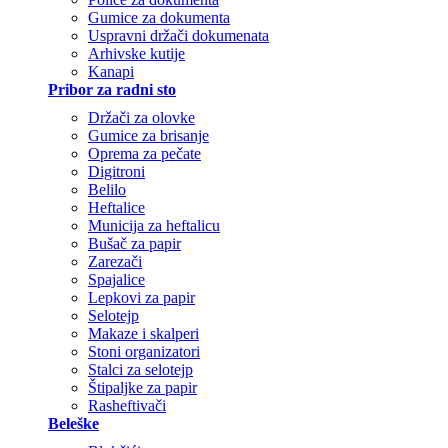
Gumice za dokumenta
Uspravni držači dokumenata
Arhivske kutije
Kanapi
Pribor za radni sto
Držači za olovke
Gumice za brisanje
Oprema za pečate
Digitroni
Belilo
Heftalice
Municija za heftalicu
Bušač za papir
Zarezači
Spajalice
Lepkovi za papir
Selotejp
Makaze i skalperi
Stoni organizatori
Stalci za selotejp
Štipaljke za papir
Rasheftivači
Beleške