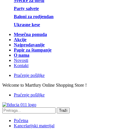
Svećice za tortu
Party salvete
Baloni za rodjendan
Ukrasne kese
Mesečna ponuda
Akcije
Najprodavanije
Papir za štampanje
O nama
Novosti
Kontakt
Praćenje pošiljke
Welcome to Martfury Online Shopping Store !
Praćenje pošiljke
Traži
Početna
Kancelarijski materijal