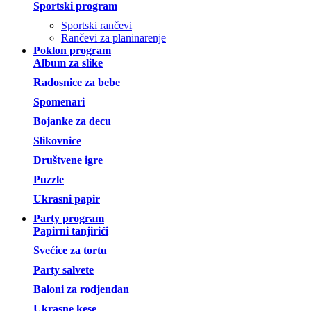
Sportski program
Sportski rančevi
Rančevi za planinarenje
Poklon program
Album za slike
Radosnice za bebe
Spomenari
Bojanke za decu
Slikovnice
Društvene igre
Puzzle
Ukrasni papir
Party program
Papirni tanjirići
Svećice za tortu
Party salvete
Baloni za rodjendan
Ukrasne kese