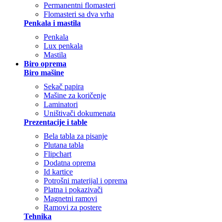
Permanentni flomasteri
Flomasteri sa dva vrha
Penkala i mastila
Penkala
Lux penkala
Mastila
Biro oprema
Biro mašine
Sekač papira
Mašine za koričenje
Laminatori
Uništivači dokumenata
Prezentacije i table
Bela tabla za pisanje
Plutana tabla
Flipchart
Dodatna oprema
Id kartice
Potrošni materijal i oprema
Platna i pokazivači
Magnetni ramovi
Ramovi za postere
Tehnika