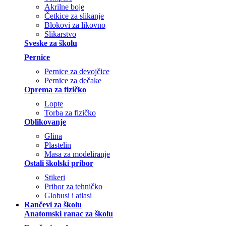
Akrilne boje
Četkice za slikanje
Blokovi za likovno
Slikarstvo
Sveske za školu
Pernice
Pernice za devojčice
Pernice za dečake
Oprema za fizičko
Lopte
Torba za fizičko
Oblikovanje
Glina
Plastelin
Masa za modeliranje
Ostali školski pribor
Stikeri
Pribor za tehničko
Globusi i atlasi
Rančevi za školu
Anatomski ranac za školu