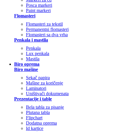
Posca markeri
Paint markeri
Flomasteri
Flomasteri za tekstil
Permanentni flomasteri
Flomasteri sa dva vrha
Penkala i mastila
Penkala
Lux penkala
Mastila
Biro oprema
Biro mašine
Sekač papira
Mašine za koričenje
Laminatori
Uništivači dokumenata
Prezentacije i table
Bela tabla za pisanje
Plutana tabla
Flipchart
Dodatna oprema
Id kartice