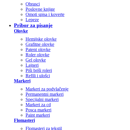
Obrasci
Poslovne knjige
Omoti spisa i koverte
Lepeze
Pribor za pisanje
Olovke
Hemijske olovke
Grafitne olovke
Patent olovke
Roler olovke
Gel olovke
Lajneri
Piši briši roleri
Refili i ulošci
Markeri
Markeri za podvlačenje
Permanentni markeri
Specijalni markeri
Markeri za cd
Posca markeri
Paint markeri
Flomasteri
Flomasteri za tekstil