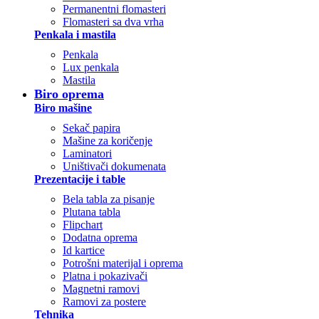
Permanentni flomasteri
Flomasteri sa dva vrha
Penkala i mastila
Penkala
Lux penkala
Mastila
Biro oprema
Biro mašine
Sekač papira
Mašine za koričenje
Laminatori
Uništivači dokumenata
Prezentacije i table
Bela tabla za pisanje
Plutana tabla
Flipchart
Dodatna oprema
Id kartice
Potrošni materijal i oprema
Platna i pokazivači
Magnetni ramovi
Ramovi za postere
Tehnika