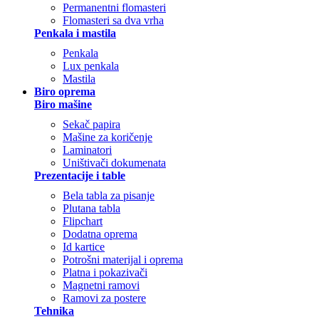
Permanentni flomasteri
Flomasteri sa dva vrha
Penkala i mastila
Penkala
Lux penkala
Mastila
Biro oprema
Biro mašine
Sekač papira
Mašine za koričenje
Laminatori
Uništivači dokumenata
Prezentacije i table
Bela tabla za pisanje
Plutana tabla
Flipchart
Dodatna oprema
Id kartice
Potrošni materijal i oprema
Platna i pokazivači
Magnetni ramovi
Ramovi za postere
Tehnika