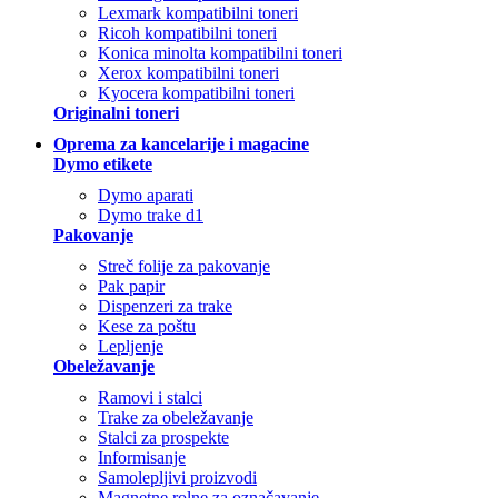
Lexmark kompatibilni toneri
Ricoh kompatibilni toneri
Konica minolta kompatibilni toneri
Xerox kompatibilni toneri
Kyocera kompatibilni toneri
Originalni toneri
Oprema za kancelarije i magacine
Dymo etikete
Dymo aparati
Dymo trake d1
Pakovanje
Streč folije za pakovanje
Pak papir
Dispenzeri za trake
Kese za poštu
Lepljenje
Obeležavanje
Ramovi i stalci
Trake za obeležavanje
Stalci za prospekte
Informisanje
Samolepljivi proizvodi
Magnetne rolne za označavanje