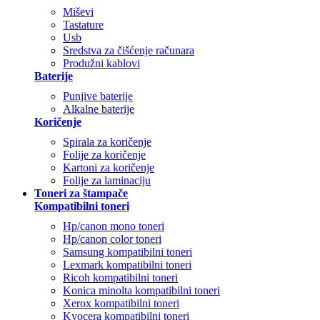
Miševi
Tastature
Usb
Sredstva za čišćenje računara
Produžni kablovi
Baterije
Punjive baterije
Alkalne baterije
Koričenje
Spirala za koričenje
Folije za koričenje
Kartoni za koričenje
Folije za laminaciju
Toneri za štampače
Kompatibilni toneri
Hp/canon mono toneri
Hp/canon color toneri
Samsung kompatibilni toneri
Lexmark kompatibilni toneri
Ricoh kompatibilni toneri
Konica minolta kompatibilni toneri
Xerox kompatibilni toneri
Kyocera kompatibilni toneri