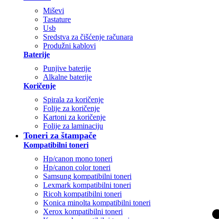
Miševi
Tastature
Usb
Sredstva za čišćenje računara
Produžni kablovi
Baterije
Punjive baterije
Alkalne baterije
Koričenje
Spirala za koričenje
Folije za koričenje
Kartoni za koričenje
Folije za laminaciju
Toneri za štampače
Kompatibilni toneri
Hp/canon mono toneri
Hp/canon color toneri
Samsung kompatibilni toneri
Lexmark kompatibilni toneri
Ricoh kompatibilni toneri
Konica minolta kompatibilni toneri
Xerox kompatibilni toneri