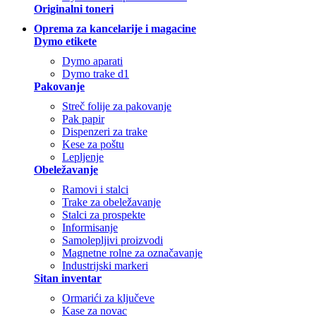
Originalni toneri
Oprema za kancelarije i magacine
Dymo etikete
Dymo aparati
Dymo trake d1
Pakovanje
Streč folije za pakovanje
Pak papir
Dispenzeri za trake
Kese za poštu
Lepljenje
Obeležavanje
Ramovi i stalci
Trake za obeležavanje
Stalci za prospekte
Informisanje
Samolepljivi proizvodi
Magnetne rolne za označavanje
Industrijski markeri
Sitan inventar
Ormarići za ključeve
Kase za novac