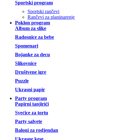
Sportski program
Sportski rančevi
Rančevi za planinarenje
Poklon program
Album za slike
Radosnice za bebe
Spomenari
Bojanke za decu
Slikovnice
Društvene igre
Puzzle
Ukrasni papir
Party program
Papirni tanjirići
Svećice za tortu
Party salvete
Baloni za rodjendan
Ukrasne kese