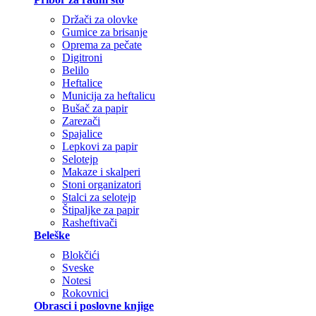
Držači za olovke
Gumice za brisanje
Oprema za pečate
Digitroni
Belilo
Heftalice
Municija za heftalicu
Bušač za papir
Zarezači
Spajalice
Lepkovi za papir
Selotejp
Makaze i skalperi
Stoni organizatori
Stalci za selotejp
Štipaljke za papir
Rasheftivači
Beleške
Blokčići
Sveske
Notesi
Rokovnici
Obrasci i poslovne knjige