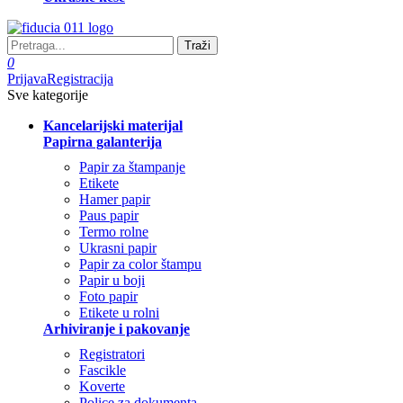
Traži
0
Prijava
Registracija
Sve kategorije
Kancelarijski materijal
Papirna galanterija
Papir za štampanje
Etikete
Hamer papir
Paus papir
Termo rolne
Ukrasni papir
Papir za color štampu
Papir u boji
Foto papir
Etikete u rolni
Arhiviranje i pakovanje
Registratori
Fascikle
Koverte
Police za dokumenta