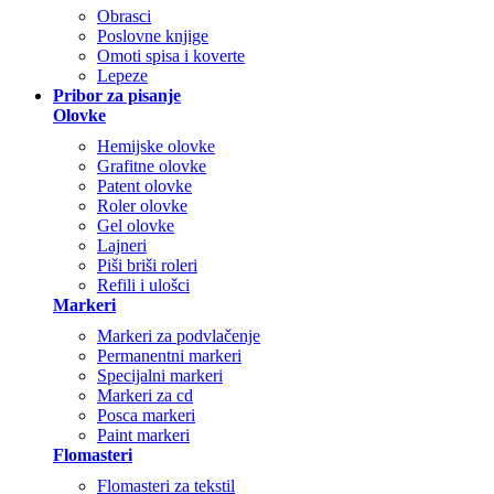
Obrasci
Poslovne knjige
Omoti spisa i koverte
Lepeze
Pribor za pisanje
Olovke
Hemijske olovke
Grafitne olovke
Patent olovke
Roler olovke
Gel olovke
Lajneri
Piši briši roleri
Refili i ulošci
Markeri
Markeri za podvlačenje
Permanentni markeri
Specijalni markeri
Markeri za cd
Posca markeri
Paint markeri
Flomasteri
Flomasteri za tekstil