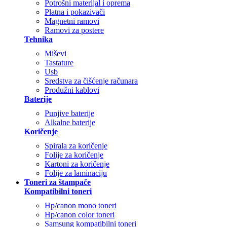
Potrošni materijal i oprema
Platna i pokazivači
Magnetni ramovi
Ramovi za postere
Tehnika
Miševi
Tastature
Usb
Sredstva za čišćenje računara
Produžni kablovi
Baterije
Punjive baterije
Alkalne baterije
Koričenje
Spirala za koričenje
Folije za koričenje
Kartoni za koričenje
Folije za laminaciju
Toneri za štampače
Kompatibilni toneri
Hp/canon mono toneri
Hp/canon color toneri
Samsung kompatibilni toneri