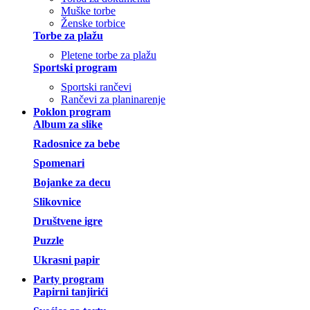
Muške torbe
Ženske torbice
Torbe za plažu
Pletene torbe za plažu
Sportski program
Sportski rančevi
Rančevi za planinarenje
Poklon program
Album za slike
Radosnice za bebe
Spomenari
Bojanke za decu
Slikovnice
Društvene igre
Puzzle
Ukrasni papir
Party program
Papirni tanjirići