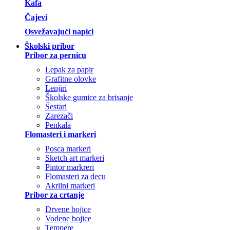
Kafa
Čajevi
Osvežavajući napici
Školski pribor
Pribor za pernicu
Lepak za papir
Grafitne olovke
Lenjiri
Školske gumice za brisanje
Šestari
Zarezači
Penkala
Flomasteri i markeri
Posca markeri
Sketch art markeri
Pintor markreri
Flomasteri za decu
Akrilni markeri
Pribor za crtanje
Drvene bojice
Vodene bojice
Tempere