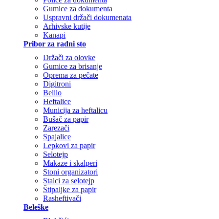
Gumice za dokumenta
Uspravni držači dokumenata
Arhivske kutije
Kanapi
Pribor za radni sto
Držači za olovke
Gumice za brisanje
Oprema za pečate
Digitroni
Belilo
Heftalice
Municija za heftalicu
Bušač za papir
Zarezači
Spajalice
Lepkovi za papir
Selotejp
Makaze i skalperi
Stoni organizatori
Stalci za selotejp
Štipaljke za papir
Rasheftivači
Beleške