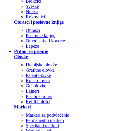
Blokčići
Sveske
Notesi
Rokovnici
Obrasci i poslovne knjige
Obrasci
Poslovne knjige
Omoti spisa i koverte
Lepeze
Pribor za pisanje
Olovke
Hemijske olovke
Grafitne olovke
Patent olovke
Roler olovke
Gel olovke
Lajneri
Piši briši roleri
Refili i ulošci
Markeri
Markeri za podvlačenje
Permanentni markeri
Specijalni markeri
Markeri za cd