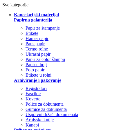
Sve kategorije
Kancelarijski materijal
Papirna galanterija
Papir za štampanje
Etikete
Hamer papir
Paus papir
Termo rolne
Ukrasni papir
Papir za color štampu
Papir u boji
Foto papir
Etikete u rolni
Arhiviranje i pakovanje
Registratori
Fascikle
Koverte
Police za dokumenta
Gumice za dokumenta
Uspravni držači dokumenata
Arhivske kutije
Kanapi