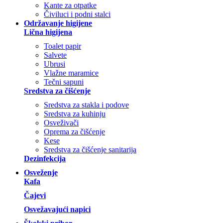
Kante za otpatke
Čiviluci i podni stalci
Održavanje higijene
Lična higijena
Toalet papir
Salvete
Ubrusi
Vlažne maramice
Tečni sapuni
Sredstva za čišćenje
Sredstva za stakla i podove
Sredstva za kuhinju
Osveživači
Oprema za čišćenje
Kese
Sredstva za čišćenje sanitarija
Dezinfekcija
Osveženje
Kafa
Čajevi
Osvežavajući napici