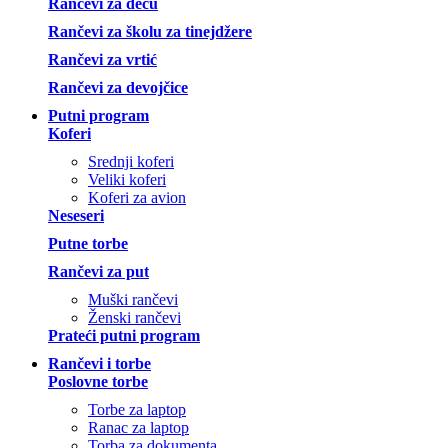
Rančevi za decu
Rančevi za školu za tinejdžere
Rančevi za vrtić
Rančevi za devojčice
Putni program
Koferi
Srednji koferi
Veliki koferi
Koferi za avion
Neseseri
Putne torbe
Rančevi za put
Muški rančevi
Ženski rančevi
Prateći putni program
Rančevi i torbe
Poslovne torbe
Torbe za laptop
Ranac za laptop
Torba za dokumenta