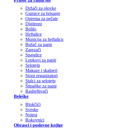
Pribor za radni sto
Držači za olovke
Gumice za brisanje
Oprema za pečate
Digitroni
Belilo
Heftalice
Municija za heftalicu
Bušač za papir
Zarezači
Spajalice
Lepkovi za papir
Selotejp
Makaze i skalperi
Stoni organizatori
Stalci za selotejp
Štipaljke za papir
Rasheftivači
Beleške
Blokčići
Sveske
Notesi
Rokovnici
Obrasci i poslovne knjige