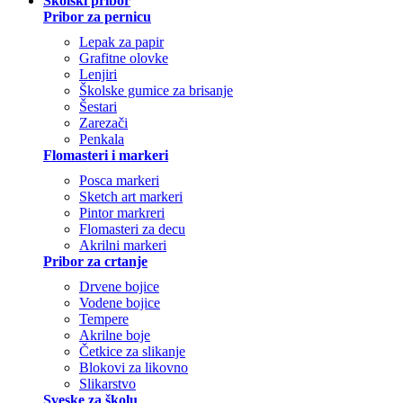
Školski pribor
Pribor za pernicu
Lepak za papir
Grafitne olovke
Lenjiri
Školske gumice za brisanje
Šestari
Zarezači
Penkala
Flomasteri i markeri
Posca markeri
Sketch art markeri
Pintor markreri
Flomasteri za decu
Akrilni markeri
Pribor za crtanje
Drvene bojice
Vodene bojice
Tempere
Akrilne boje
Četkice za slikanje
Blokovi za likovno
Slikarstvo
Sveske za školu