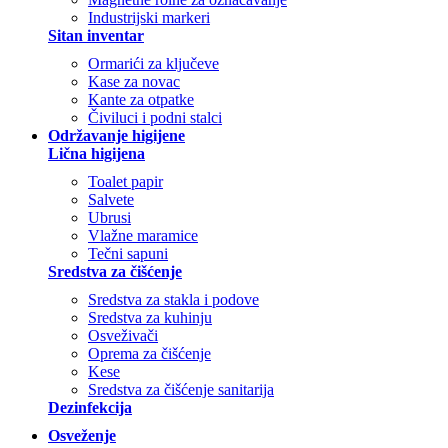
Industrijski markeri
Sitan inventar
Ormarići za ključeve
Kase za novac
Kante za otpatke
Čiviluci i podni stalci
Održavanje higijene
Lična higijena
Toalet papir
Salvete
Ubrusi
Vlažne maramice
Tečni sapuni
Sredstva za čišćenje
Sredstva za stakla i podove
Sredstva za kuhinju
Osveživači
Oprema za čišćenje
Kese
Sredstva za čišćenje sanitarija
Dezinfekcija
Osveženje