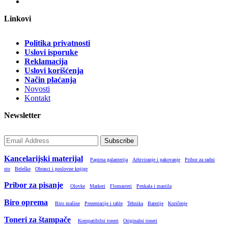
Linkovi
Politika privatnosti
Uslovi isporuke
Reklamacija
Uslovi korišćenja
Način plaćanja
Novosti
Kontakt
Newsletter
Subscribe
Kancelarijski materijal
Papirna galanterija
Arhiviranje i pakovanje
Pribor za radni
sto
Beleške
Obrasci i poslovne knjige
Pribor za pisanje
Olovke
Markeri
Flomasteri
Penkala i mastila
Biro oprema
Biro mašine
Prezentacije i table
Tehnika
Baterije
Koričenje
Toneri za štampače
Kompatibilni toneri
Originalni toneri