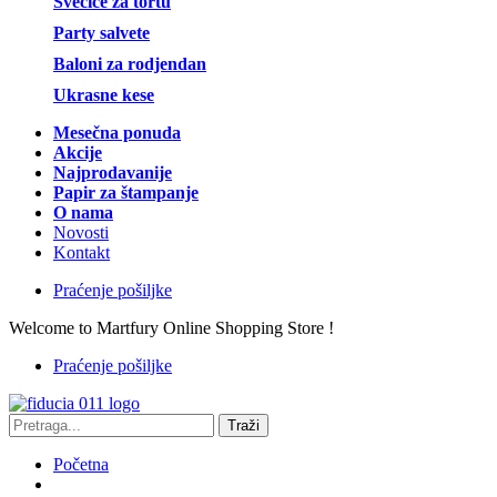
Svećice za tortu
Party salvete
Baloni za rodjendan
Ukrasne kese
Mesečna ponuda
Akcije
Najprodavanije
Papir za štampanje
O nama
Novosti
Kontakt
Praćenje pošiljke
Welcome to Martfury Online Shopping Store !
Praćenje pošiljke
Traži
Početna