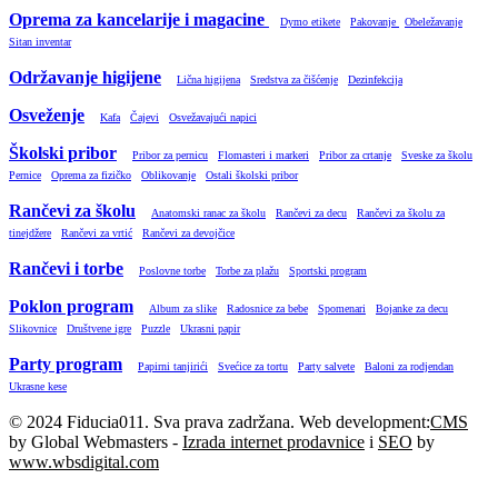
Oprema za kancelarije i magacine
Dymo etikete
Pakovanje
Obeležavanje
Sitan inventar
Održavanje higijene
Lična higijena
Sredstva za čišćenje
Dezinfekcija
Osveženje
Kafa
Čajevi
Osvežavajući napici
Školski pribor
Pribor za pernicu
Flomasteri i markeri
Pribor za crtanje
Sveske za školu
Pernice
Oprema za fizičko
Oblikovanje
Ostali školski pribor
Rančevi za školu
Anatomski ranac za školu
Rančevi za decu
Rančevi za školu za
tinejdžere
Rančevi za vrtić
Rančevi za devojčice
Rančevi i torbe
Poslovne torbe
Torbe za plažu
Sportski program
Poklon program
Album za slike
Radosnice za bebe
Spomenari
Bojanke za decu
Slikovnice
Društvene igre
Puzzle
Ukrasni papir
Party program
Papirni tanjirići
Svećice za tortu
Party salvete
Baloni za rodjendan
Ukrasne kese
© 2024 Fiducia011. Sva prava zadržana. Web development:
CMS
by Global Webmasters -
Izrada internet prodavnice
i
SEO
by
www.wbsdigital.com