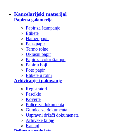
SVE KATEGORIJE
Kancelarijski materijal
Papirna galanterija
Papir za štampanje
Etikete
Hamer papir
Paus papir
Termo rolne
Ukrasni papir
Papir za color štampu
Papir u boji
Foto papir
Etikete u rolni
Arhiviranje i pakovanje
Registratori
Fascikle
Koverte
Police za dokumenta
Gumice za dokumenta
Uspravni držači dokumenata
Arhivske kutije
Kanapi
Pribor za radni sto