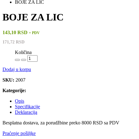
BOJE ZA LIC
BOJE ZA LIC
143,10 RSD
+ PDV
171,72 RSD
Količina
Dodaj u korpu
SKU:
2007
Kategorije:
Opis
Specifikacije
Deklaracija
Besplatna dostava, za porudžbine preko 8000 RSD sa PDV
Praćenje pošiljke