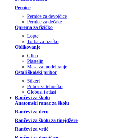
Pernice
Pernice za devojčice
Pernice za dečake
Oprema za fizičko
Lopte
Torba za fizičko
Oblikovanje
Glina
Plastelin
Masa za modeliranje
Ostali školski pribor
Stikeri
Pribor za tehničko
Globusi i atlasi
Rančevi za školu
Anatomski ranac za školu
Rančevi za decu
Rančevi za školu za tinejdžere
Rančevi za vrtić
Rančevi za devojčice