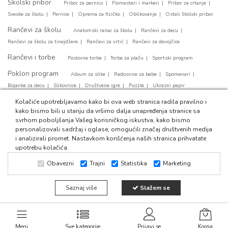
Školski pribor
Pribor za pernicu
Flomasteri i markeri
Pribor za crtanje
Sveske za školu
Pernice
Oprema za fizičko
Oblikovanje
Ostali školski pribor
Rančevi za školu
Anatomski ranac za školu
Rančevi za decu
Rančevi za školu za tinejdžere
Rančevi za vrtić
Rančevi za devojčice
Rančevi i torbe
Poslovne torbe
Torbe za plažu
Sportski program
Poklon program
Album za slike
Radosnice za bebe
Spomenari
Bojanke za decu
Slikovnice
Društvene igre
Puzzle
Ukrasni papir
Party program
Kolačiće upotrebljavamo kako bi ova web stranica radila pravilno i
Papirni tanjirići
Svećice za tortu
Party salvete
kako bismo bili u stanju da vršimo dalja unapređenja stranice sa
Baloni za rodjendan
Ukrasne kese
svrhom poboljšanja Vašeg korisničkog iskustva, kako bismo
personalizovali sadržaj i oglase, omogućili značaj društvenih medija
i analizirali promet. Nastavkom korišćenja naših stranica prihvatate
upotrebu kolačića.
Obavezni
Trajni
Statistika
Marketing
© 2024 Fiducia011. Sva prava zadržana. Web development:
CMS
Saznaj više
Slažem se
by Global Webmasters -
i
by
Izrada internet prodavnice
SEO
www.wbsdigital.com
Meni
Sve kategorije
Prijavi se
Korpa