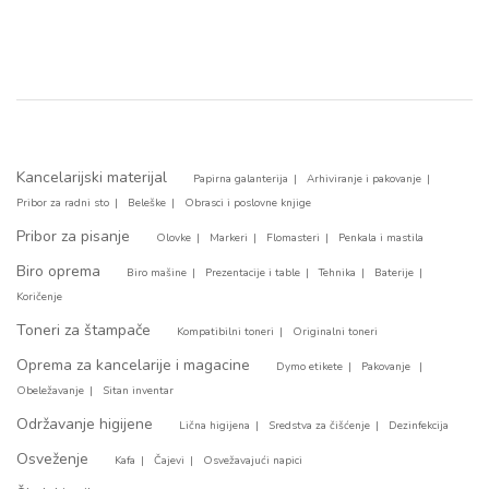
Kancelarijski materijal
Papirna galanterija
Arhiviranje i pakovanje
Pribor za radni sto
Beleške
Obrasci i poslovne knjige
Pribor za pisanje
Olovke
Markeri
Flomasteri
Penkala i mastila
Biro oprema
Biro mašine
Prezentacije i table
Tehnika
Baterije
Koričenje
Toneri za štampače
Kompatibilni toneri
Originalni toneri
Oprema za kancelarije i magacine
Dymo etikete
Pakovanje
Obeležavanje
Sitan inventar
Održavanje higijene
Lična higijena
Sredstva za čišćenje
Dezinfekcija
Osveženje
Kafa
Čajevi
Osvežavajući napici