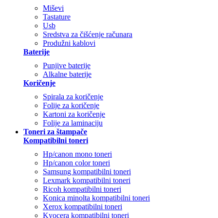
Miševi
Tastature
Usb
Sredstva za čišćenje računara
Produžni kablovi
Baterije
Punjive baterije
Alkalne baterije
Koričenje
Spirala za koričenje
Folije za koričenje
Kartoni za koričenje
Folije za laminaciju
Toneri za štampače
Kompatibilni toneri
Hp/canon mono toneri
Hp/canon color toneri
Samsung kompatibilni toneri
Lexmark kompatibilni toneri
Ricoh kompatibilni toneri
Konica minolta kompatibilni toneri
Xerox kompatibilni toneri
Kyocera kompatibilni toneri