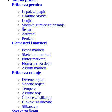
Školski pribor
Pribor za pernicu
Lepak za papir
Grafitne olovke
Lenjiri
Školske gumice za brisanje
Šestari
Zarezači
Penkala
Flomasteri i markeri
Posca markeri
Sketch art markeri
Pintor markreri
Flomasteri za decu
Akrilni markeri
Pribor za crtanje
Drvene bojice
Vodene bojice
Tempere
Akrilne boje
Četkice za slikanje
Blokovi za likovno
Slikarstvo
Sveske za školu