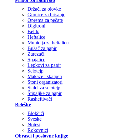
Pribor za radni sto
Držači za olovke
Gumice za brisanje
Oprema za pečate
Digitroni
Belilo
Heftalice
Municija za heftalicu
Bušač za papir
Zarezači
Spajalice
Lepkovi za papir
Selotejp
Makaze i skalperi
Stoni organizatori
Stalci za selotejp
Štipaljke za papir
Rasheftivači
Beleške
Blokčići
Sveske
Notesi
Rokovnici
Obrasci i poslovne knjige