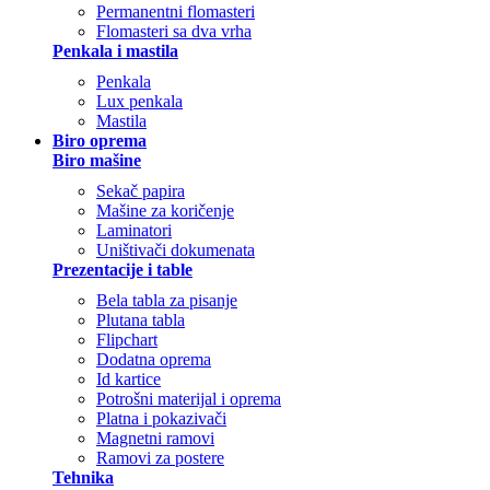
Permanentni flomasteri
Flomasteri sa dva vrha
Penkala i mastila
Penkala
Lux penkala
Mastila
Biro oprema
Biro mašine
Sekač papira
Mašine za koričenje
Laminatori
Uništivači dokumenata
Prezentacije i table
Bela tabla za pisanje
Plutana tabla
Flipchart
Dodatna oprema
Id kartice
Potrošni materijal i oprema
Platna i pokazivači
Magnetni ramovi
Ramovi za postere
Tehnika