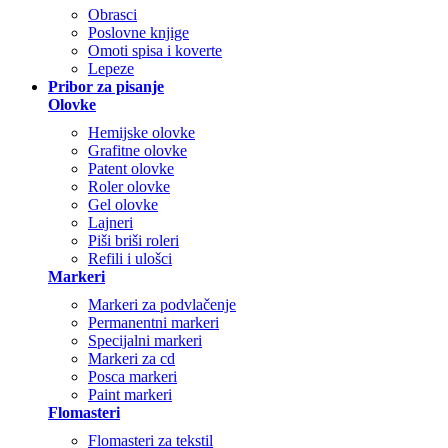
Obrasci
Poslovne knjige
Omoti spisa i koverte
Lepeze
Pribor za pisanje
Olovke
Hemijske olovke
Grafitne olovke
Patent olovke
Roler olovke
Gel olovke
Lajneri
Piši briši roleri
Refili i ulošci
Markeri
Markeri za podvlačenje
Permanentni markeri
Specijalni markeri
Markeri za cd
Posca markeri
Paint markeri
Flomasteri
Flomasteri za tekstil