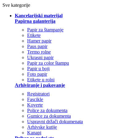
Sve kategorije
Kancelarijski materijal
Papirna galanterija
Papir za štampanje
Etikete
Hamer papir
Paus papir
Termo rolne
Ukrasni papir
Papir za color štampu
Papir u boji
Foto papir
Etikete u rolni
Arhiviranje i pakovanje
Registratori
Fascikle
Koverte
Police za dokumenta
Gumice za dokumenta
Uspravni držači dokumenata
Arhivske kutije
Kanapi