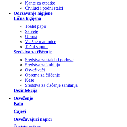
Kante za otpatke
Čiviluci i podni stalci
Održavanje higijene
Lična higijena
Toalet papir
Salvete
Ubrusi
Vlažne maramice
Tečni sapuni
Sredstva za čišćenje
Sredstva za stakla i podove
Sredstva za kuhinju
Osveživači
Oprema za čišćenje
Kese
Sredstva za čišćenje sanitarija
Dezinfekcija
Osveženje
Kafa
Čajevi
Osvežavajući napici