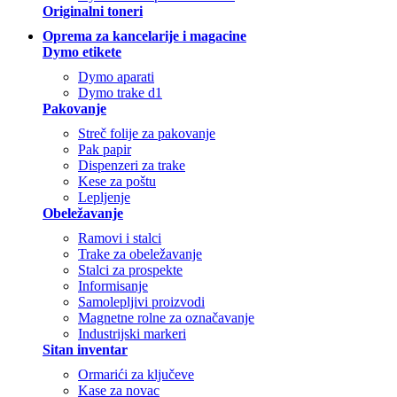
Originalni toneri
Oprema za kancelarije i magacine
Dymo etikete
Dymo aparati
Dymo trake d1
Pakovanje
Streč folije za pakovanje
Pak papir
Dispenzeri za trake
Kese za poštu
Lepljenje
Obeležavanje
Ramovi i stalci
Trake za obeležavanje
Stalci za prospekte
Informisanje
Samolepljivi proizvodi
Magnetne rolne za označavanje
Industrijski markeri
Sitan inventar
Ormarići za ključeve
Kase za novac